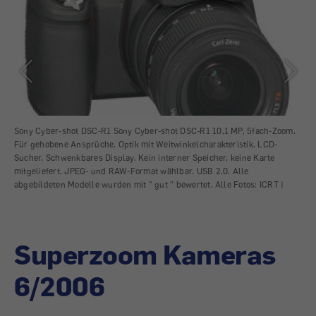
her
Sony Cyber-shot DSC-R1 Sony Cyber-shot DSC-R1 10,1 MP, 5fach-Zoom.
Can
Für gehobene Ansprüche. Optik mit Weitwinkelcharakteristik. LCD-
2.0
Sucher. Schwenkbares Display. Kein interner Speicher, keine Karte
Met
mitgeliefert. JPEG- und RAW-Format wählbar. USB 2.0. Alle
Bli
abgebildeten Modelle wurden mit " gut " bewertet. Alle Fotos: ICRT |
Auf
Superzoom Kameras
6/2006