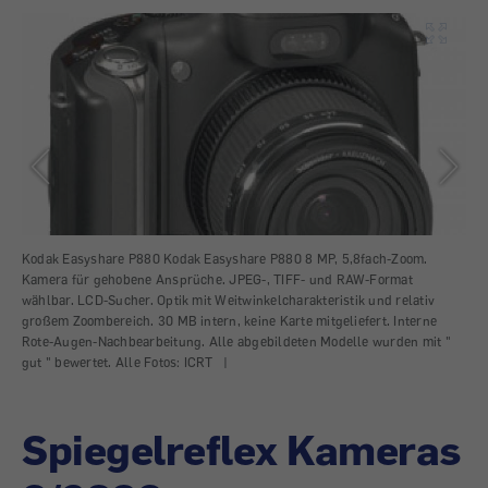
Kodak Easyshare P880 Kodak Easyshare P880 8 MP, 5,8fach-Zoom.
Ric
Kamera für gehobene Ansprüche. JPEG-, TIFF- und RAW-Format
ein
wählbar. LCD-Sucher. Optik mit Weitwinkelcharakteristik und relativ
rel
6
großem Zoombereich. 30 MB intern, keine Karte mitgeliefert. Interne
Mög
Rote-Augen-Nachbearbeitung. Alle abgebildeten Modelle wurden mit "
MB 
gut " bewertet. Alle Fotos: ICRT |
Spiegelreflex Kameras