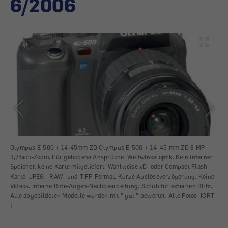
6/2006
Olympus E-500 + 14-45mm ZD Olympus E-500 + 14–45 mm ZD 8 MP,
Nik
3,2fach-Zoom. Für gehobene Ansprüche. Weitwinkeloptik. Kein interner
G I
Speicher, keine Karte mitgeliefert. Wahlweise xD- oder Compact Flash-
Kle
Karte. JPEG-, RAW- und TIFF-Format. Kurze Auslöseverzögerung. Keine
und
n
Videos. Interne Rote-Augen-Nachbearbeitung. Schuh für externen Blitz.
ext
Alle abgebildeten Modelle wurden mit " gut " bewertet. Alle Fotos: ICRT
Sch
|