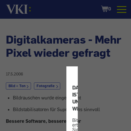
Startseite
Shopping
0
Cart
Digitalkameras - Mehr
Pixel wieder gefragt
17.5.2006
Bild + Ton
Fotografie
DATENSCHUTZ
IST
Bildrauschen wurde eingedämmt
UNS
WICHTIG!
Bildstabilisatoren für Superzooms sinnvoll
Bitte
Bessere Software, bessere Bilder
erteilen
Sie