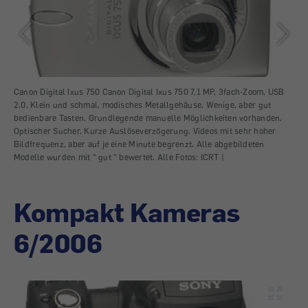
s
Canon Digital Ixus 750 Canon Digital Ixus 750 7,1 MP, 3fach-Zoom, USB
Can
ht
2.0. Klein und schmal, modisches Metallgehäuse. Wenige, aber gut
Zoo
r
bedienbare Tasten. Grundlegende manuelle Möglichkeiten vorhanden.
Gru
Optischer Sucher. Kurze Auslöseverzögerung. Videos mit sehr hoher
Sch
Bildfrequenz, aber auf je eine Minute begrenzt. Alle abgebildeten
Aus
Modelle wurden mit " gut " bewertet. Alle Fotos: ICRT |
beg
Kompakt Kameras
6/2006