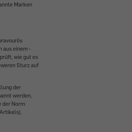
kannte Marken
 bravourös
m aus einem ­
rüft, wie gut es
hweren Sturz auf
llung der
enannt werden,
e der Norm
rtikels).