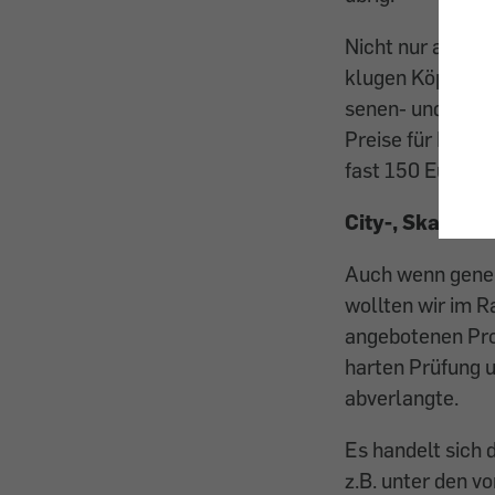
Nicht nur auf de
klugen Köpfen e
senen- und Kinde
Preise für ­Erw
fast 150 Euro.
City-, Skater-
Auch wenn genere
wollten wir im R
angebo­tenen Pr
harten ­Prüfung 
abverlangte.
Es handelt sich 
z.B. unter den v