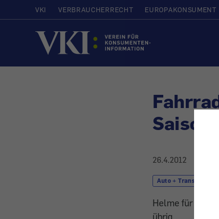
VKI
VERBRAUCHERRECHT
EUROPAKONSUMENT
Startseite
Fahrrad
Saison
26.4.2012
Auto + Transport
Helme für Groß u
übrig.