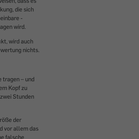
weisen, dass es
kung, die sich
einbare ­
agen wird.
ckt, wird auch
ewertung nichts.
e tragen – und
dem Kopf zu
s zwei Stunden
röße der
d vor allem das
ne falsche