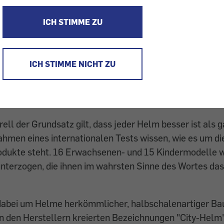
n Skipisten, sondern auch im Straßenverkehr sitzt auf 
ICH STIMME ZU
in schützender Helm. Entsprechend groß ist das Angeb
rfahrradhelmen mit teils deutlichen Preisdifferenzen. 
achsenenmodelle schwanken stark: mit Richtpreisen zwi
ICH STIMME NICHT ZU
 oder E-Bike-Helme
ll der Grundsatz gilt, dass jeder Helm besser ist als ga
ahmen eines internationalen Tests wissen, wie es um di
odukte steht. 16 Erwachsenen- und 15 Kindermodelle 
unterzogen, die ihnen im wahrsten Sinne des Wortes das
dabei um Helme herkömm­licher, halbschalenartiger Bau
on den Herstellern kreierten Bezeichnungen "City-Helm