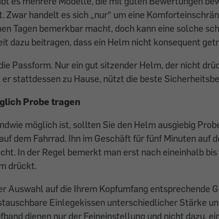
gibt es mehrere Modelle, die mit guten Bewertungen be
. Zwar handelt es sich „nur“ um eine Komforteinschrän
men Tagen bemerkbar macht, doch kann eine solche sch
t dazu beitragen, dass ein Helm nicht konsequent getr
 die Passform. Nur ein gut sitzender Helm, der nicht drü
 er stattdessen zu Hause, nützt die beste Sicherheitsb
lich Probe tragen
ndwie möglich ist, sollten Sie den Helm ausgiebig Prob
uf dem Fahrrad. Ihn im ­Geschäft für fünf Minuten auf 
icht. In der Regel bemerkt man erst nach eineinhalb bi
lm drückt.
der Auswahl auf die Ihrem Kopfumfang entsprechende G
tauschbare Einlegekissen unterschiedlicher Stärke un
fband dienen nur der Feineinstellung und nicht dazu, ei