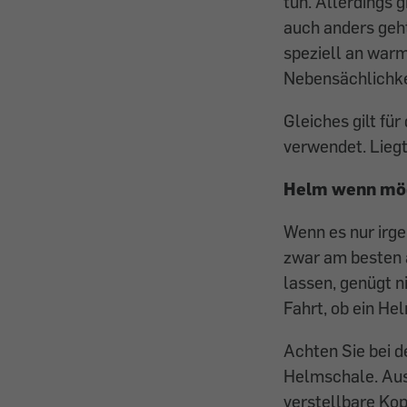
tun. Allerdings 
auch anders geht
speziell an war
Nebensächlichkei
Gleiches gilt für
verwendet. Liegt
Helm wenn mög
Wenn es nur irge
zwar am besten a
lassen, genügt n
Fahrt, ob ein He
Achten Sie bei 
Helmschale. Aus
verstellbare Kop