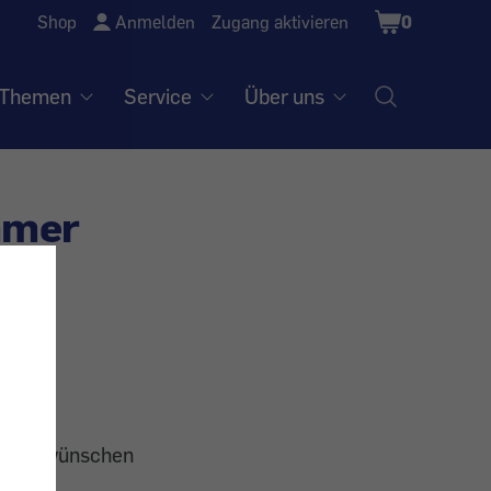
Shopping
Shop
Anmelden
Zugang aktivieren
0
Cart
Themen
Service
Über uns
mmer
oft zu wünschen