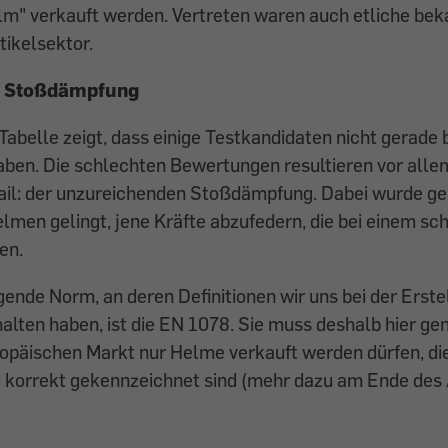
lm" verkauft werden. Ver­treten waren auch etliche be
ikelsektor.
e Stoßdämpfung
 Tabelle zeigt, dass einige ­Testkandidaten nicht gerade
aben. Die schlechten Bewertungen resultieren vor alle
il: der unzureichenden Stoßdämpfung. Dabei wurde gep
lmen gelingt, jene Kräfte abzufedern, die bei einem sc
en.
gende Norm, an deren Definitionen wir uns bei der Erste
halten haben, ist die EN 1078. Sie muss deshalb hier g
ropäischen Markt nur Helme verkauft werden dürfen, di
 korrekt gekennzeichnet sind (mehr dazu am Ende des A