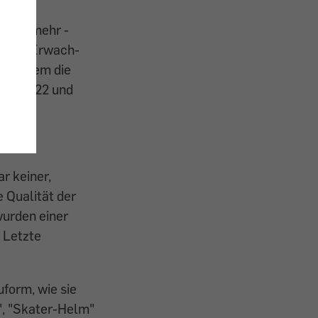
immer mehr ­
ot an Erwach­
Vor allem die
schen 22 und
r keiner,
e Qualität der
wurden einer
 Letzte
form, wie sie
", "Skater-Helm"