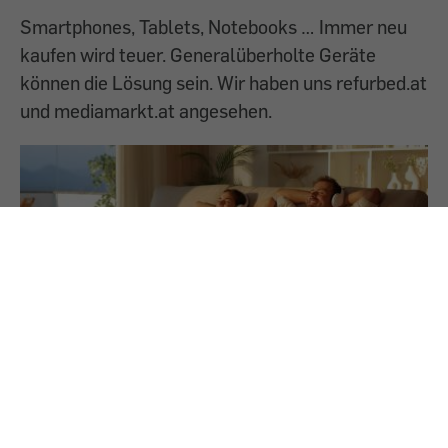
Smartphones, Tablets, Notebooks … Immer neu
kaufen wird teuer. Generalüberholte Geräte
können die Lösung sein. Wir haben uns refurbed.at
und mediamarkt.at angesehen.
14.1.2026
Musik teilen
Wir zeigen, wie Sie Töne von einer Quelle wie