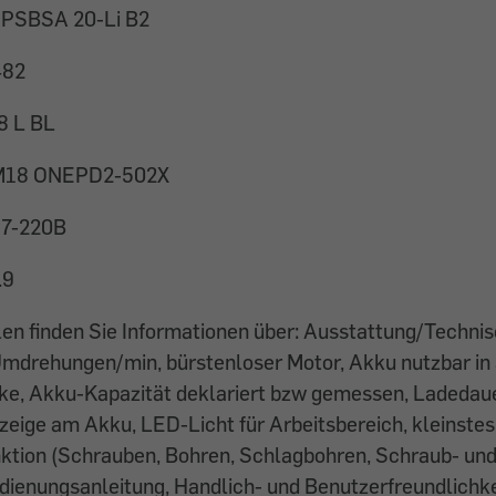
 PSBSA 20-Li B2
82
8 L BL
M18 ONEPD2-502X
7-220B
.9
llen finden Sie Informationen über: Ausstattung/Techn
Umdrehungen/min, bürstenloser Motor, Akku nutzbar in
ke, Akku-Kapazität deklariert bzw gemessen, Ladedaue
eige am Akku, LED-Licht für Arbeitsbereich, kleinst
tion (Schrauben, Bohren, Schlagbohren, Schraub- und 
enungsanleitung, Handlich- und Benutzerfreundlichkeit