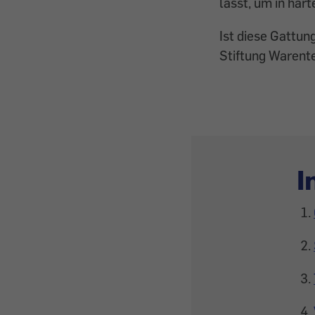
lässt, um in har
Ist diese Gattu
Stiftung Warent
I