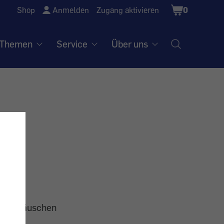
Shopping
Shop
Anmelden
Zugang aktivieren
0
Cart
Themen
Service
Über uns
ge enttäuschen