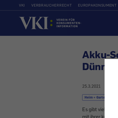
VKI
VERBRAUCHERRECHT
EUROPAKONSUMENT
Startseite
Akku-S
Dünnbr
25.3.2021
Heim + Garten
Es gibt viele gu
mit ihrer kurzen