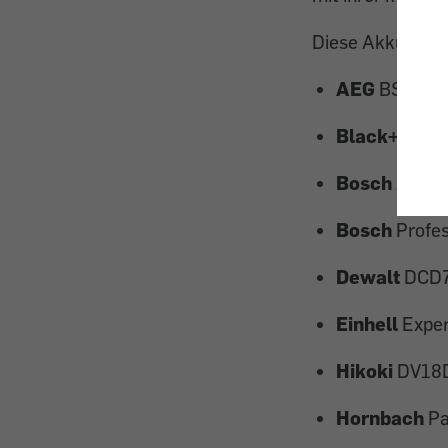
Diese Akku-Schla
AEG
BSB 18C
Black+Deck
Bosch
Advan
Bosch
Profe
Dewalt
DCD
Einhell
Exper
Hikoki
DV18
Hornbach
Pa