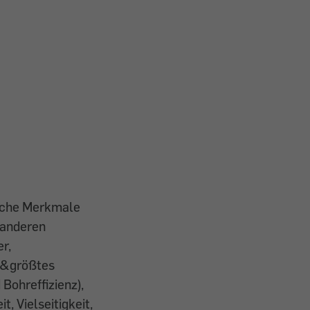
ische Merkmale
 anderen
r,
es&größtes
Bohreffizienz),
, Vielseitigkeit,