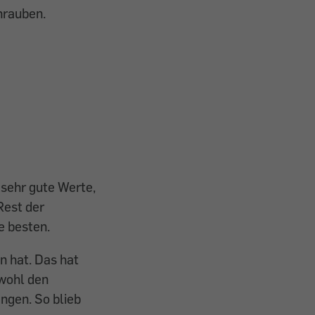
hrauben.
 sehr gute Werte,
Rest der
e besten.
n hat. Das hat
 wohl den
angen. So blieb