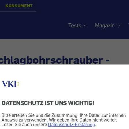
KONSUMENT
Tests
Magazin
chlagbohrschrauber -
ettbohrer
DATENSCHUTZ IST UNS WICHTIG!
Werkzeug
Bitte erteilen Sie uns die Zustimmung, Ihre Daten zur internen
te. Schlagbohren gehört aber nicht zu ihrer Stärke. Eini
Analyse zu verwenden. Wir geben Ihre Daten nicht weiter.
Lesen Sie auch unsere
Datenschutz-Erklärung
.
 Haltbarkeit, auch Markenprodukte.