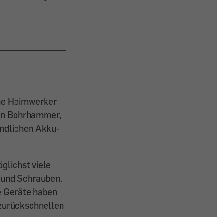
ene Heimwerker
nen Bohrhammer,
andlichen Akku-
glichst viele
 und Schrauben.
e Geräte haben
 zurückschnellen