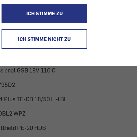
gbohrschrauber finden Sie in unserer Testtabelle:
ICH STIMME ZU
Li-202C
ICH STIMME NICHT ZU
er
BDCHD18BOA-QW
cedImpact 18
ssional GSB 18V-110 C
795D2
t Plus TE-CD 18/50 Li-i BL
DBL2 WPZ
ttfield PE-20 HDB