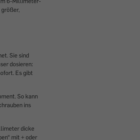
em 6-Millimeter-
 größer,
t. Sie sind
ser dosieren:
fort. Es gibt
oment. So kann
Schrauben ins
limeter dicke
ben“ mit + oder