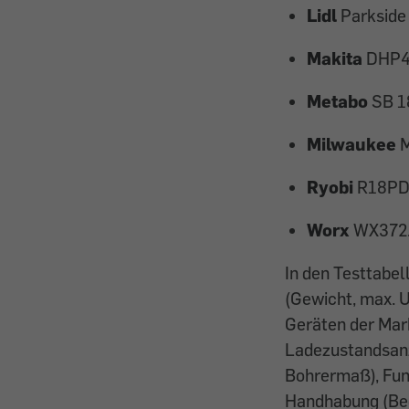
Lidl
Parkside
Makita
DHP4
Metabo
SB 1
Milwaukee
Ryobi
R18PD
Worx
WX372
In den Testtabe
(Gewicht, max. 
Geräten der Mar
Ladezustandsanz
Bohrermaß), Funk
Handhabung (Bedi