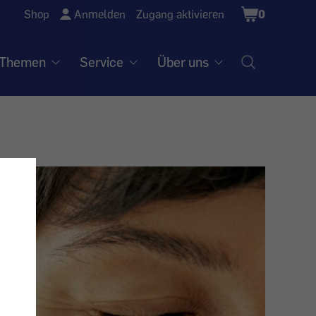
Shopping
Shop
Anmelden
Zugang aktivieren
0
Cart
Themen
Service
Über uns