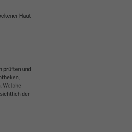
rockener Haut
n prüften und
otheken,
n. Welche
sichtlich der