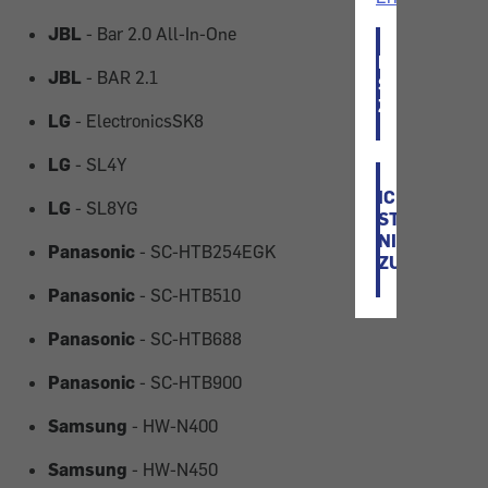
JBL
- Bar 2.0 All-In-One
ICH
JBL
- BAR 2.1
STIMME
ZU
LG
- ElectronicsSK8
LG
- SL4Y
ICH
LG
- SL8YG
STIMME
NICHT
Panasonic
- SC-HTB254EGK
ZU
Panasonic
- SC-HTB510
Panasonic
- SC-HTB688
Panasonic
- SC-HTB900
Samsung
- HW-N400
Samsung
- HW-N450