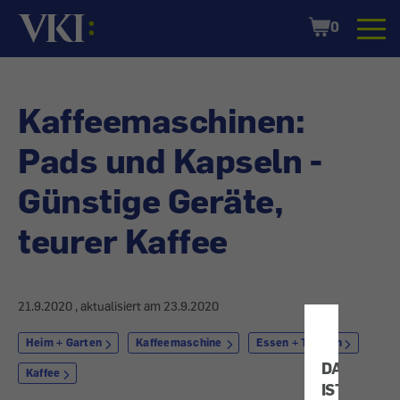
Startseite
Shopping
0
Cart
Kaffeemaschinen:
Pads und Kapseln -
Günstige Geräte,
teurer Kaffee
21.9.2020
, aktualisiert am
23.9.2020
Heim + Garten
Kaffeemaschine
Essen + Trinken
DATENSC
Kaffee
IST