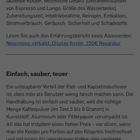
laufende Kosten, technische Details (Getränkevolumen
von Espresso und Lungo, Größe des Wassertanks),
Zubereitungszeit, Inbetriebnahme, Reinigen, Entkalken,
Stromverbrauch, Geräusch, Sicherheit und Schadstoffe.
Lesen Sie auch den Erfahrungsbericht eines Abonnenten:
Nespresso: verkalkt, Display finster, 150€ Reparatur
Einfach, sauber, teuer
Ein unleugbarer Vorteil der Pad- und Kapselmaschinen
ist, dass man als Benutzer wenig falsch machen kann. Die
Hand­habung ist einfach und sauber, weil die richtige
Menge Kaffeepulver (im Test 5 bis 8 Gramm) in
Kunststoff, Aluminium oder Filterpapier vorverpackt ist.
All das hat trotzdem einen hohen Preis – vor allem, wenn
man die Kosten pro Portion auf den Kilopreis hochrechnet
und mit jenem für gemahlenen Kaffee oder geröstete