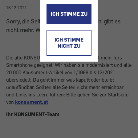
16.12.2021
ICH STIMME ZU
Sorry, die Seite, die Sie gesucht haben, gibt es
nicht mehr. Wir sind übersiedelt.
ICH STIMME
NICHT ZU
Die alte KONSUMENT-Homepage war nicht mehr fürs
Smartphone geeignet. Wir haben sie modernisiert und alle
20.000 Konsument-Artikel von 1/1999 bis 12/2021
übersiedelt. Da geht immer was kaputt oder bleibt
unauffindbar. Sollten alte Seiten nicht mehr erreichbar
und Links ins Leere führen: Bitte gehen Sie zur Startseite
von
konsument.at
Ihr KONSUMENT-Team