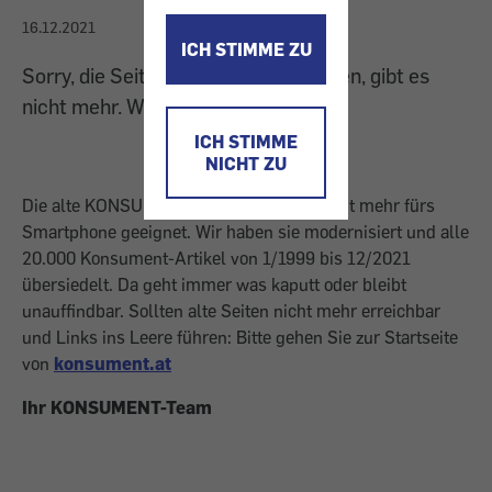
16.12.2021
ICH STIMME ZU
Sorry, die Seite, die Sie gesucht haben, gibt es
nicht mehr. Wir sind übersiedelt.
ICH STIMME
NICHT ZU
Die alte KONSUMENT-Homepage war nicht mehr fürs
Smartphone geeignet. Wir haben sie modernisiert und alle
20.000 Konsument-Artikel von 1/1999 bis 12/2021
übersiedelt. Da geht immer was kaputt oder bleibt
unauffindbar. Sollten alte Seiten nicht mehr erreichbar
und Links ins Leere führen: Bitte gehen Sie zur Startseite
von
konsument.at
Ihr KONSUMENT-Team