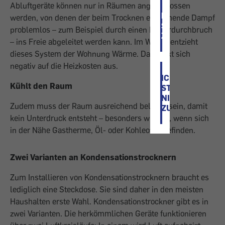
Abluftgeräte können nur in Räumen angeschlossen
ICH
werden, von denen der beim Trocknen entstehende Dampf
STIMME
problemlos – zum Beispiel durch einen Mauerdurchbruch
ZU
– ins Freie abgeleitet werden kann. Im Winter entzieht
dieses System der Wohnung Wärme. Das wirkt sich
negativ auf die Heizkosten aus.
ICH
Kühlt den Raum
STIMME
NICHT
Zudem muss der Raum ausreichend belüftet sein, damit
ZU
kein Unterdruck entsteht – besonders wichtig, wenn sich
in der Nähe Gastherme, Öl- oder Kohleofen befinden.
Zwei Varianten an Kondensationstrocknern
Zum Installieren von Kondensationstrocknern braucht es
lediglich eine Steckdose. Sie sind daher in den meisten
Haushalten erste Wahl. Kondensationstrockner gibt es in
zwei Varianten. Die herkömmlichen Geräte funktionieren