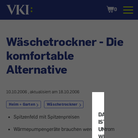
Startseite
Shopping
0
Cart
Wäschetrockner - Die
komfortable
Alternative
10.10.2006
, aktualisiert am
18.10.2006
Heim + Garten
Wäschetrockner
DATENSCHUTZ
Spitzenfeld mit Spitzenpreisen
IST
UNS
Wärmepumpengeräte brauchen weniger Strom
WICHTIG!