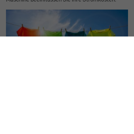
17.9.2021
PREMIUM
Wäschetrockner mit Wärmepumpe - Gut,
aber nicht perfekt
Die meisten der 13 getesteten Kondensations-
Wäschetrockner mit Wärmepumpe liefern gute
Ergebnisse.