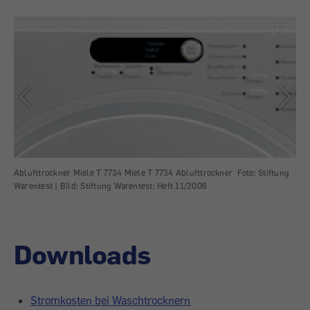
Ablufttrockner Miele T 7734 Miele T 7734 Ablufttrockner Foto: Stiftung
Abl
ft
Warentest |
Bild:
Stiftung Warentest; Heft 11/2006
Abl
11/
Downloads
Stromkosten bei Waschtrocknern