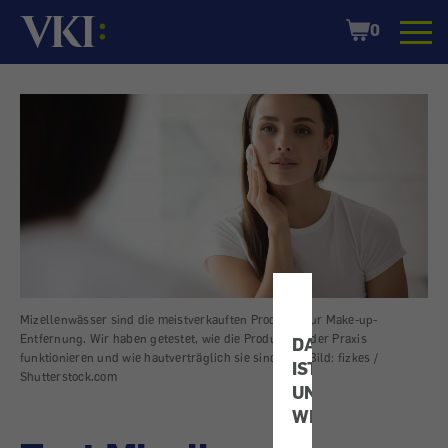
Startseite
Shopping
0
Cart
Mizellenwässer sind die meistverkauften Produkte zur Make-up-
Entfernung. Wir haben getestet, wie die Produkte in der Praxis
DATENSCHUTZ
funktionieren und wie hautverträglich sie sind.
|
Bild: fizkes /
IST
Shutterstock.com
UNS
WICHTIG!