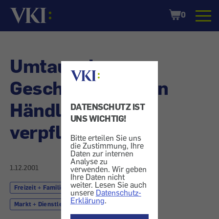
Startseite
Shopping
0
Cart
Umtausch von
Geschenken - Kein
Händler ist dazu
DATENSCHUTZ IST
UNS WICHTIG!
verpflichtet
Bitte erteilen Sie uns
die Zustimmung, Ihre
Daten zur internen
Analyse zu
1.12.2001
verwenden. Wir geben
Ihre Daten nicht
weiter. Lesen Sie auch
Freizeit + Familie
Weihnachten
unsere
Datenschutz-
Erklärung
.
Markt + Dienstleistung
Geschenk