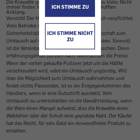
Die Krawatte gefällt nicht, der Skischuh ist zu klein: Nicht
immer finden Weihnachtsgeschenke den erhofften
ICH STIMME ZU
Anklang.
Vorsicht! Der Händler ist nicht zum Umtausch verpflichtet.
Viele Betriebe sind aber gerne dazu bereit.
Sicherheitshalber sollte man sich die Bereitschaft zum
ICH STIMME NICHT
ZU
Umtausch auf dem Kassabon bestätigen lassen. Sinnvoll
ist die Vereinbarung, zum Vollpreis umzutauschen. Denn
erfahrungsgemäß purzeln nach Weihnachten die Preise.
Wenn der vorher gekaufte Pullover jetzt um die Hälfte
verschleudert wird, wäre ein Umtausch ungünstig. Will
man die Möglichkeit zum Umtausch wahrnehmen und
findet nichts Passendes, ist es ein Entgegenkommen des
Händlers, wenn er eine Gutschrift ausstellt. Vom
Umtausch zu unterscheiden ist die Gewährleistung, wenn
die Ware einen Mangel aufweist, also die Krawatte einen
Webfehler oder der Schuh eine geplatzte Naht. Der Käufer
hat das Recht, für sein Geld ein einwandfreies Produkt zu
erstehen.