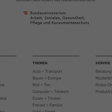
THEMEN
SERVICE
Auto + Transport
Beratung
Bauen + Energie
Musterbr
eck
Bild + Ton
Risiko-C
Computer + Telekom
Produktr
heck
Essen + Trinken
Freizeit + Familie
der
Geld + Recht