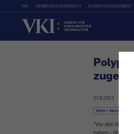
VKI
VERBRAUCHERRECHT
EUROPAKONSUMENT
Startseite
Polypex
zugesa
27.9.2012
Heim + Garten
"Vor den Vorhan
haben - über die