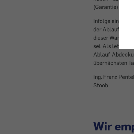
(Garantie) hinaus
Infolge einer Un
der Ablauf-Abde
dieser Wannentyp
sei. Als letzten
Ablauf-Abdeckun
übernächsten Tag
Ing. Franz Pente
Stoob
Wir emp