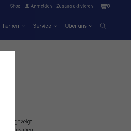
Shopping
Shop
Anmelden
Zugang aktivieren
0
Cart
Themen
Service
Über uns
ommen gezeigt
gliche Zusagen