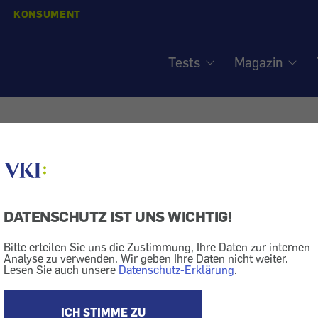
KONSUMENT
Tests
Magazin
: Whirlpool - Ersatzteil
ndt
DATENSCHUTZ IST UNS WICHTIG!
Bitte erteilen Sie uns die Zustimmung, Ihre Daten zur internen
Analyse zu verwenden. Wir geben Ihre Daten nicht weiter.
Bad
Lesen Sie auch unsere
Datenschutz-Erklärung
.
g" bitten wir Unternehmen, die besonderes Entgegenk
ICH STIMME ZU
 gesetzlichen Ansprüche (Gewährleistung) oder vertra