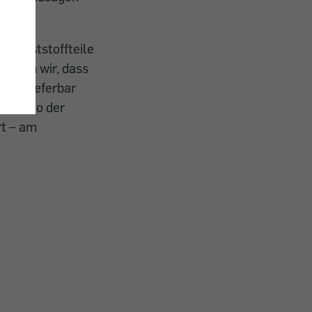
x.
l Kunststoffteile
örten wir, dass
ehr lieferbar
mit Foto der
rt – am