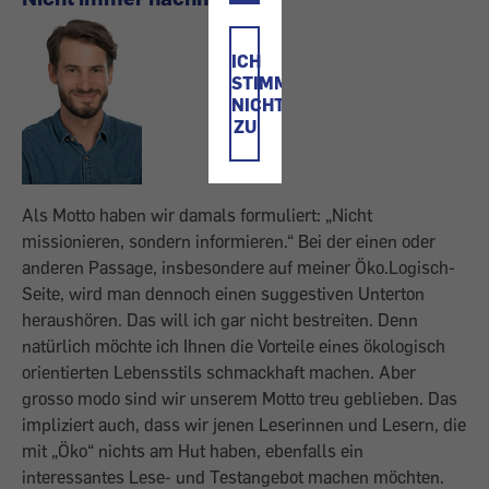
ICH
STIMME
NICHT
ZU
Als Motto haben wir damals formuliert: „Nicht
missionieren, sondern informieren.“ Bei der einen oder
anderen Passage, insbesondere auf meiner Öko.Logisch-
Seite, wird man dennoch einen suggestiven Unterton
heraushören. Das will ich gar nicht bestreiten. Denn
natürlich möchte ich Ihnen die Vorteile eines ökologisch
orientierten Lebensstils schmackhaft machen. Aber
grosso modo sind wir unserem Motto treu geblieben. Das
impliziert auch, dass wir jenen Leserinnen und Lesern, die
mit „Öko“ nichts am Hut haben, ebenfalls ein
interessantes Lese- und Testangebot machen möchten.