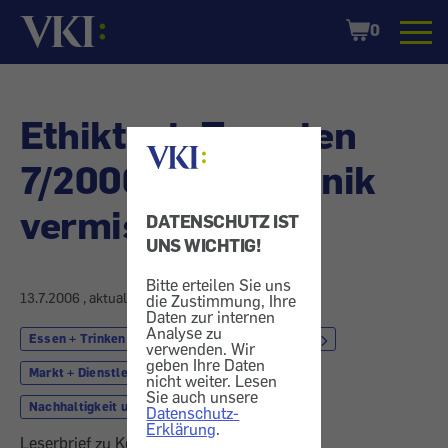
Startseite
Shopping
0
Cart
Ethiktest: Tomaten
7/2006 - Gentechnik
vermisst
DATENSCHUTZ IST
UNS WICHTIG!
Bitte erteilen Sie uns
13.7.2006
, aktualisiert am
26.7.2006
die Zustimmung, Ihre
Daten zur internen
Analyse zu
Essen + Trinken
Gemüse
Gentechnik
verwenden. Wir
geben Ihre Daten
Markt + Dienstleistung
nicht weiter. Lesen
Sie auch unsere
Nachhaltigkeit und Umweltschutz
Datenschutz-
Erklärung
.
Leserbrief zu Konsument 7/2006.