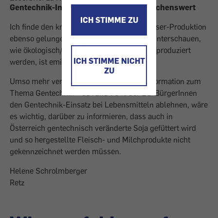
Gentechnik-Informationen wären wünschenswert
ICH STIMME ZU
Ich finde den kritischen Bericht zur Paradeiser-Produktion
ebenso gelungen wie notwendig – das Dahinterschauen,
wie ökologisch/sozial unsere Lebensmittel produziert
ICH STIMME NICHT
werden, ist eminent wichtig!
ZU
Umso mehr vermisse ich eine fundierte Information zum
Thema Gentechnik – da rund 70 % der EU-BürgerInnen
den Gentechnik-Einsatz bei Lebensmitteln ablehnen, wäre
es wichtig, darüber zu informieren, dass auch in
Österreich gentechnisch veränderte Soja gefüttert wird
und so hergestellte Fleisch- und Milchprodukte nicht
gekennzeichnet werden müssen.
Helene Schrolmberger
Retz