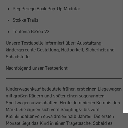
Peg Perego Book Pop-Up Modular
Stokke Trailz
Teutonia BeYou V2
Unsere Testtabelle informiert über: Ausstattung,
kindergerechte Gestaltung, Haltbarkeit, Sicherheit und
Schadstoffe.
Nachfolgend unser Testbericht.
Kinderwagenkauf bedeutete früher, erst einen Liegewagen
mit großen Rädern und später einen sogenannten
Sportwagen anzuschaffen. Heute dominieren Kombis den
Markt. Sie eignen sich vom Säuglings- bis zum
Kleinkindalter von etwa dreieinhalb Jahren. Die ersten
Monate liegt das Kind in einer Tragetasche. Sobald es