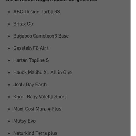
ABC-Design Turbo 6S
Britax Go
Bugaboo Cameleon3 Base
Gesslein F6 Air+
Hartan Topline S
Hauck Malibu XL All in One
Joolz Day Earth
Knorr-Baby Voletto Sport
Maxi-Cosi Mura 4 Plus
Mutsy Evo
Naturkind Terra plus