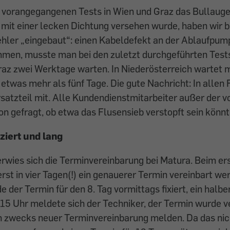
 vorangegangenen Tests in Wien und Graz das Bullauge
it einer lecken Dichtung versehen wurde, haben wir b
ehler „eingebaut“: einen Kabeldefekt an der Ablaufpum
men, musste man bei den zuletzt durchgeführten Tests
 Graz zwei Werktage warten. In Niederösterreich wartet
 etwas mehr als fünf Tage. Die gute Nachricht: In allen 
satzteil mit. Alle Kundendienstmitarbeiter außer der 
on gefragt, ob etwa das Flusensieb verstopft sein könnt
ziert und lang
erwies sich die Terminvereinbarung bei Matura. Beim e
erst in vier Tagen(!) ein genauerer Termin vereinbart we
e der Termin für den 8. Tag vormittags fixiert, ein halb
.15 Uhr meldete sich der Techniker, der Termin wurde v
h zwecks neuer Terminvereinbarung melden. Da das nic