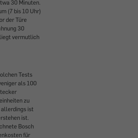
etwa 30 Minuten.
m (7 bis 10 Uhr)
or der Türe
echnung 30
liegt vermutlich
 solchen Tests
 weniger als 100
Stecker
einheiten zu
allerdings ist
rstehen ist.
echnete Bosch
enkosten für