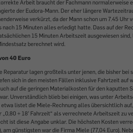
 korrekte Arbeit braucht der Fachmann normalerweise 
gierte der Eudora-Mann. Der eher längere Wartezeitrau
enderweise verkürzt, da der Mann schon um 7.45 Uhr v
s nach 15 Minuten alles erledigt hatte. Dass auf der R
tatsächlichen 15 Minuten Arbeitszeit ausgewiesen sind, 
Mindestsatz berechnet wird.
 von 40 Euro
ie Reparatur lagen großteils unter jenen, die bisher bei
iefen sich in den meisten Fällen inklusive Fahrtzeit auf
uch auf die geringen Materialkosten für den kaputten 
ar. Unverständlich blieb bei einigen, was unter Arbeits
 etwa listet die Miele-Rechnung alles übersichtlich auf, 
 „0,80 + 18’ Fahrzeit“ als verrechnete Arbeitszeit zu ve
cht ist diese Angabe unklar. Die höchsten Kosten verr
), am günstigsten war die Firma Miele (77,04 Euro). Neb