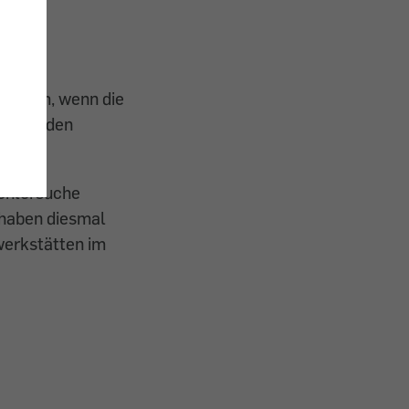
chlimm, wenn die
Blusen den
Fehlersuche
 haben diesmal
werkstätten im