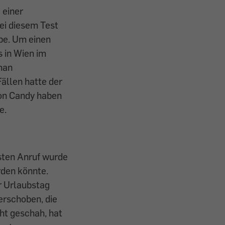
 einer
ei diesem Test
pe. Um einen
 in Wien im
 man
Fällen hatte der
von Candy haben
e.
rsten Anruf wurde
rden könnte.
er Urlaubstag
erschoben, die
ht geschah, hat