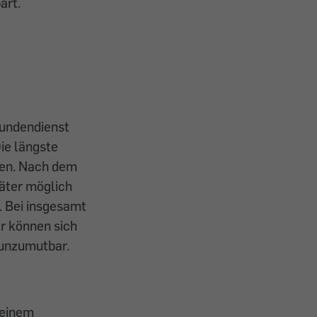
art.
Kundendienst
ie längste
rten. Nach dem
äter möglich
. Bei insgesamt
r können sich
 unzumutbar.
 einem