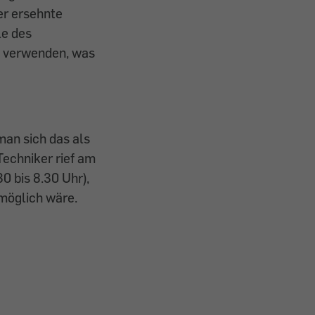
der ersehnte
le des
u verwenden, was
man sich das als
Techniker rief am
0 bis 8.30 Uhr),
 möglich wäre.