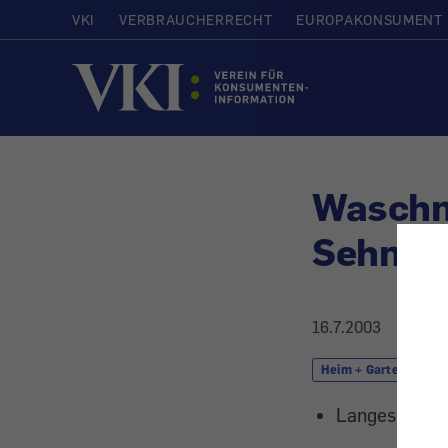
VKI
VERBRAUCHERRECHT
EUROPAKONSUMENT
Startseite
Waschm
Sehnlic
16.7.2003
Heim + Garten
Langes Warte