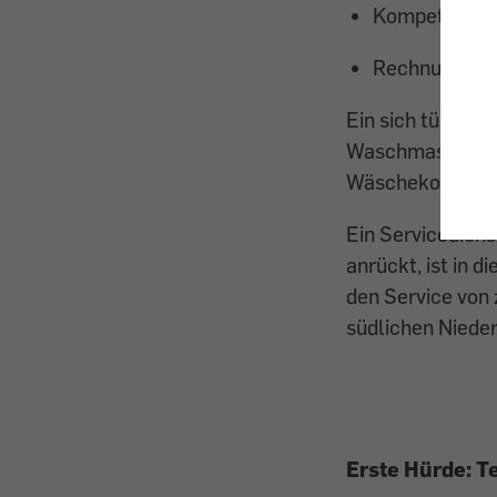
Kompetente 
Rechnungen m
Ein sich türmen
Waschmaschine j
Wäschekorb aus 
Ein Servicediens
anrückt, ist in 
den Service von
südlichen Niede
Erste Hürde: T