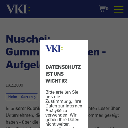
Startseite
Shopping
0
Cart
Nuschei:
Gummidichtungen -
Aufgelöst
DATENSCHUTZ
IST UNS
WICHTIG!
16.2.2009
Bitte erteilen Sie
uns die
Heim + Garten
Bad
Zustimmung, Ihre
Daten zur internen
In unserer Rubrik "Vor den Vorhang" berichten Leser über
Analyse zu
verwenden. Wir
Unternehmen, die besonderes Entgegenkommen gezeigt
geben Ihre Daten
haben - über die gesetzlichen Ansprüche
nicht weiter.