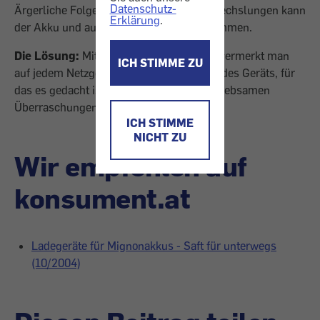
Datenschutz-
Ärgerliche Folge des Wirrwarrs: Bei Verwechslungen kann
Erklärung
.
der Akku und auch das Gerät Schaden nehmen.
Die Lösung:
Mit einem weißen Lackstift vermerkt man
ICH STIMME ZU
auf jedem Netzgerät Art, Marke und Type des Geräts, für
das es gedacht ist. Dann gibt es keine unliebsamen
Überraschungen!
ICH STIMME
NICHT ZU
Wir empfehlen auf
konsument.at
Ladegeräte für Mignonakkus - Saft für unterwegs
(10/2004)