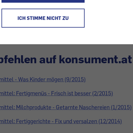
r von 15 Jahren essen täglich Obst, Mädchen 37 Proze
 erworbene Verhaltensweisen würden das weitere Leben
ICH STIMME NICHT ZU
fehlen auf konsument.at
mittel - Was Kinder mögen (9/2015)
ittel: Fertigmenüs - Frisch ist besser (2/2015)
ittel: Milchprodukte - Getarnte Naschereien (1/2015)
ittel: Fertiggerichte - Fix und versalzen (12/2014)