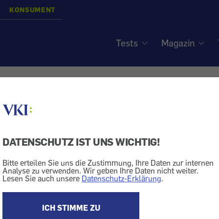
KONSUMENT
Tests
Magazin
wicht - WHO besorgt
DATENSCHUTZ IST UNS WICHTIG!
ik
Übergewicht
Bitte erteilen Sie uns die Zustimmung, Ihre Daten zur internen
Analyse zu verwenden. Wir geben Ihre Daten nicht weiter.
Lesen Sie auch unsere
Datenschutz-Erklärung
.
 und Alkoholkonsum bei Jugendlichen in Europa und
lt die WHO die hohe Anzahl Übergewichtiger sowie sch
angelnde Bewegung für besorgniserregend. Nur 29 Pro
ICH STIMME ZU