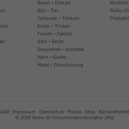
Bauen + Energie
Musterbr
eck
Bild + Ton
Risiko-C
Computer + Telekom
Produktr
heck
Essen + Trinken
Freizeit + Familie
der
Geld + Recht
Gesundheit + Kosmetik
Heim + Garten
Markt + Dienstleistung
AGB
Impressum
Datenschutz
Presse
Shop
Barrierefreiheit
©
2026 Verein für Konsumenteninformation (VKI)