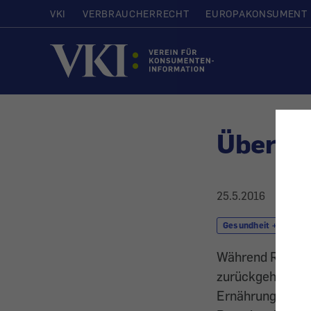
VKI
VERBRAUCHERRECHT
EUROPAKONSUMENT
Startseite
Überge
25.5.2016
Gesundheit + Kosmet
Während Rauchen
zurückgehen, hä
Ernährung und m