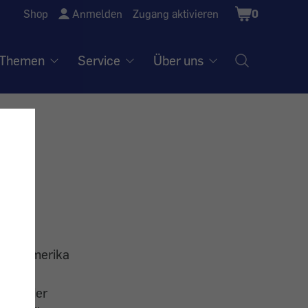
Shopping
Shop
Anmelden
Zugang aktivieren
0
Cart
Themen
Service
Über uns
 Nordamerika
lechte
zent der