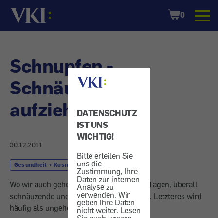
Startseite
Shopping
0
Cart
Schnupfen -
Schnäuzen oder
aufziehen
DATENSCHUTZ
IST UNS
WICHTIG!
30.12.2011
Bitte erteilen Sie
uns die
Gesundheit + Kosmetik
Medikament
Zustimmung, Ihre
Daten zur internen
Wo wir auch gehen und stehen in diesen Tagen, überall
Analyse zu
verwenden. Wir
schnäuzende und schniefende Menschen. Letzteres wird
geben Ihre Daten
häufig als ungehörig empfunden.
nicht weiter. Lesen