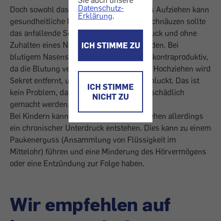
Sie auch unsere
Datenschutz-
Doch sowohl das Schnäuzen als auch das Aufziehen kann
Erklärung
.
gesundheitliche Nachteile haben. Beim Schnäuzen sollte
das anfallende Sekret unter geringem Druck und ohne
Zuhalten eines Nasenloches entfernt werden. Bei
ICH STIMME ZU
blutigem Nasensekret ist das Schnäuzen kontraproduktiv,
da die Blutung verstärkt wird. Auch beim Hochziehen wird
Sekret entfernt, und es wird häufig verschluckt. Das ist
ICH STIMME
kein Problem, da die Keime im Magen unschädlich
NICHT ZU
gemacht werden.
Bei Kindern kann durch exzessives Aufziehen allerdings
ein chronischer Unterdruck entstehen. Dies kann zu einem
Paukenerguss (Ansammlung von Flüssigkeit im
Mittelohr) führen und eine Minderung des Hörvermögens
oder eine Entzündung zur Folge haben.
Wir empfehlen auf