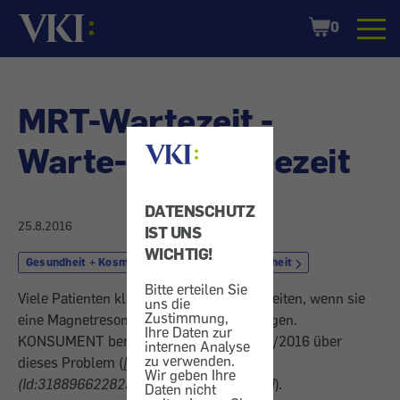
Startseite
Shopping
0
Cart
MRT-Wartezeit -
Warte- und Klagezeit
DATENSCHUTZ
25.8.2016
IST UNS
WICHTIG!
Gesundheit + Kosmetik
Arzt
Krankheit
Bitte erteilen Sie
Viele Patienten klagen über lange Wartezeiten, wenn sie
uns die
Zustimmung,
eine Magnetresonanztomographie benötigen.
Ihre Daten zur
KONSUMENT berichtete bereits in Heft 4/2016 über
internen Analyse
zu verwenden.
dieses Problem (
[Asset Included
Wir geben Ihre
(Id:318896622823;Type:MagazinArtikel)]
).
Daten nicht