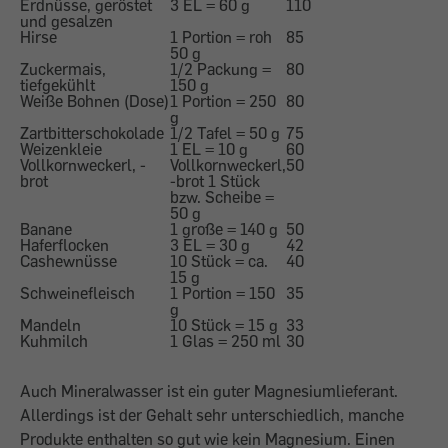
Erdnüsse, geröstet
3 EL = 60 g
110
und gesalzen
Hirse
1 Portion = roh
85
50 g
Zuckermais,
1/2 Packung =
80
tiefgekühlt
150 g
Weiße Bohnen (Dose)
1 Portion = 250
80
g
Zartbitterschokolade
1/2 Tafel = 50 g
75
Weizenkleie
1 EL = 10 g
60
Vollkornweckerl, -
Vollkornweckerl,
50
brot
-brot 1 Stück
bzw. Scheibe =
50 g
Banane
1 große = 140 g
50
Haferflocken
3 EL = 30 g
42
Cashewnüsse
10 Stück = ca.
40
15 g
Schweinefleisch
1 Portion = 150
35
g
Mandeln
10 Stück = 15 g
33
Kuhmilch
1 Glas = 250 ml
30
Auch Mineralwasser ist ein guter Magnesiumlieferant.
Allerdings ist der Gehalt sehr unterschiedlich, manche
Produkte enthalten so gut wie kein Magnesium. Einen