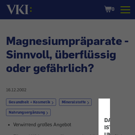
Startseite
Shopping
0
Cart
Magnesiumpräparate -
Sinnvoll, überflüssig
oder gefährlich?
16.12.2002
Gesundheit + Kosmetik
Mineralstoffe
Nahrungsergänzung
DATENSCHU
Verwirrend großes Angebot
IST
UNS