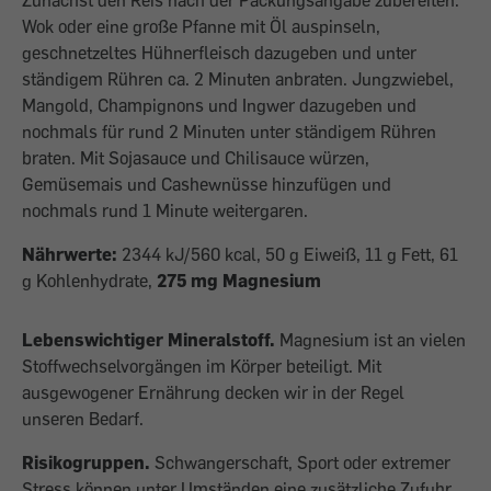
Zunächst den Reis nach der Packungsangabe zubereiten.
Wok oder eine große Pfanne mit Öl auspinseln,
geschnetzeltes Hühnerfleisch dazugeben und unter
ständigem Rühren ca. 2 Minuten anbraten. Jungzwiebel,
Mangold, Champignons und Ingwer dazugeben und
nochmals für rund 2 Minuten unter ständigem Rühren
braten. Mit Sojasauce und Chilisauce würzen,
Gemüsemais und Cashewnüsse hinzufügen und
nochmals rund 1 Minute weitergaren.
Nährwerte:
2344 kJ/560 kcal, 50 g Eiweiß, 11 g Fett, 61
g Kohlenhydrate,
275 mg Magnesium
Lebenswichtiger Mineralstoff.
Magnesium ist an vielen
Stoffwechselvorgängen im Körper beteiligt. Mit
ausgewogener Ernährung decken wir in der Regel
unseren Bedarf.
Risikogruppen.
Schwangerschaft, Sport oder extremer
Stress können unter Umständen eine zusätzliche Zufuhr