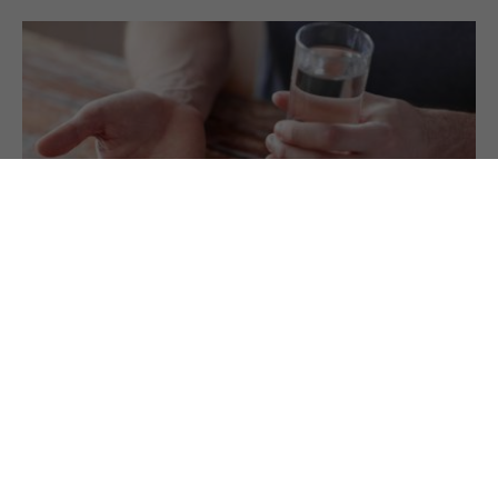
21.3.2024
PREMIUM
Nahrungsergänzungsmittel für Gelenke: Kein
Nutzen
Mittel für Knochen und Knorpel sollen bei
Gelenksbeschwerden helfen. Doch die
Beweislage ist dürftig und manche Präparate sind
riskant für die Gesundheit. Bewegung und gutes