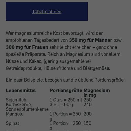
Tabelle öffnen
Wer magnesiumreiche Kost bevorzugt, wird den
empfohlenen Tagesbedarf von
350 mg für Männer
bzw.
300 mg für Frauen
sehr leicht erreichen – ganz ohne
spezielle Präparate. Reich an Magnesium sind vor allem
Nüsse und Kakao, (gering ausgemahlene)
Getreideprodukte, Hülsenfrüchte und Blattgemüse.
Ein paar Beispiele, bezogen auf die übliche Portionsgröße:
Lebensmittel
Portionsgröße
Magnesium
in mg
Sojamilch
1 Glas = 250 ml
250
Kürbiskerne,
3 EL = 60 g
240
Sonnenblumenkerne
Mangold
1 Portion = 250
200
g
Spinat
1 Portion = 250
150
g