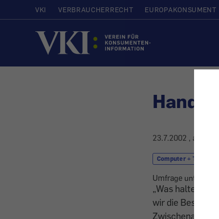
VKI
VERBRAUCHERRECHT
EUROPAKONSUMENT
Startseite
Handyst
23.7.2002
, aktuali
Computer + Telekom
Umfrage unter Bes
„Was halten Sie 
wir die Besucher
Zwischenauswert