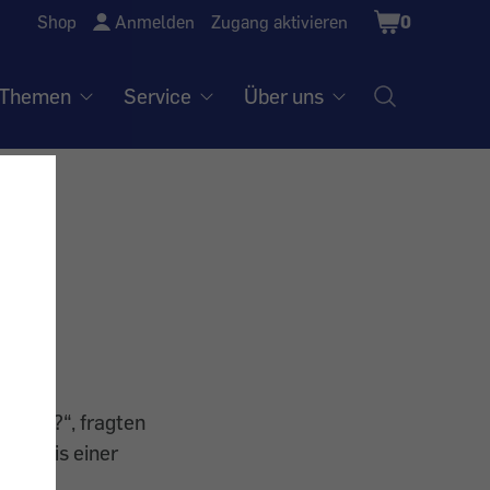
Shopping
Shop
Anmelden
Zugang aktivieren
0
Cart
Themen
Service
Über uns
gt
rahlen?“, fragten
rgebnis einer
r der