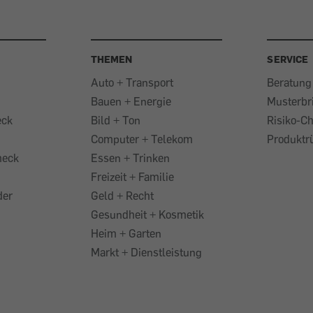
THEMEN
SERVICE
Auto + Transport
Beratung
Bauen + Energie
Musterbr
eck
Bild + Ton
Risiko-C
Computer + Telekom
Produktr
heck
Essen + Trinken
Freizeit + Familie
der
Geld + Recht
Gesundheit + Kosmetik
Heim + Garten
Markt + Dienstleistung