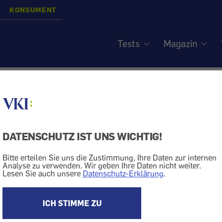
KONSUMENT
Tests
Magazin
rahlen - Zweifel überwie
DATENSCHUTZ IST UNS WICHTIG!
siert am
24.7.2002
Bitte erteilen Sie uns die Zustimmung, Ihre Daten zur internen
Handystrahlung
Analyse zu verwenden. Wir geben Ihre Daten nicht weiter.
Lesen Sie auch unsere
Datenschutz-Erklärung
.
uchern unserer Homepage.
von der Diskussion über die Gefährlichkeit von Handyst
ICH STIMME ZU
 unserer Homepage im Juni. Die Mehrheit hat – so das E
ung – durchaus Verständnis für eine Skepsis gegenübe