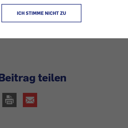
38 Prozent der Teilnehmer meinten, dass langfristige 
ICH STIMME NICHT ZU
eien, jeder fünfte, dass die Bedrohung viel zu wenig 
lle Frage wird zur ständigen Einrichtung auf unserer 
 Waschmittelkauf. Teures Markenwaschmittel – oder bi
Beitrag teilen