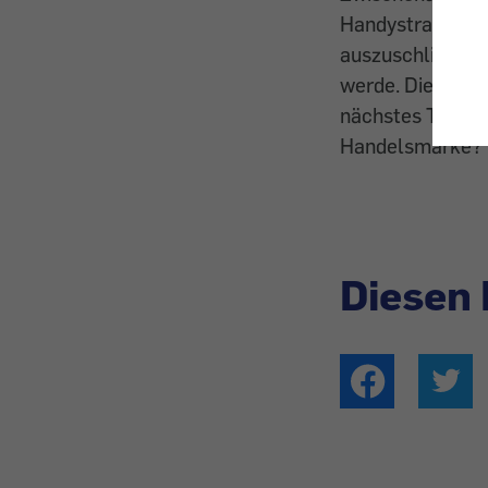
Handystrahlung. 
auszuschließen s
werde. Die aktue
nächstes Thema:
Handelsmarke?
Diesen 