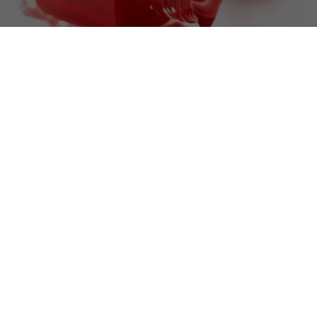
26.1.2026
PREMIUM
Roter Nagellack: Diese Produkte glänzen im
Test
Unser Test von 16 Produkten fällt erfreulich gut
aus. Im Detail gibt es aber doch maßgebliche
Unterschiede, insbesondere was das Thema
Deklaration betrifft. Und einen prominenten Test-
Verlierer.