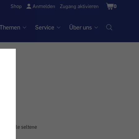
Shopping
Shop
Anmelden
Zugang aktivieren
0
Cart
Themen
Service
Über uns
sind viele seltene
ine