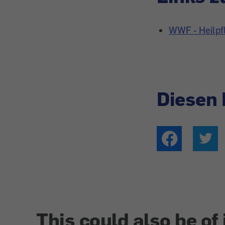
WWF - Heilpf
Diesen 
This could also be of 