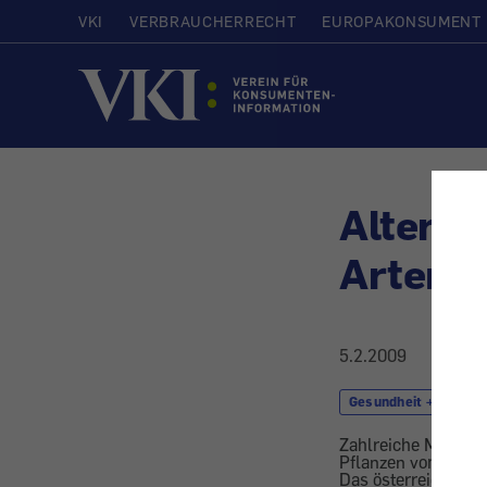
VKI
VERBRAUCHERRECHT
EUROPAKONSUMENT
Startseite
Alterna
Artens
5.2.2009
Gesundheit + Kosmet
Zahlreiche Mittel d
Pflanzen vom Auss
Das österreichisch