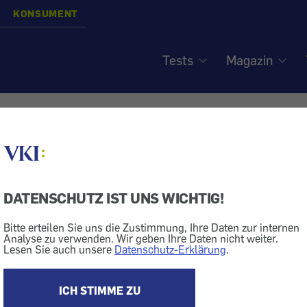
KONSUMENT
Tests
Magazin
tivmedizin - Boom bringt
terben
DATENSCHUTZ IST UNS WICHTIG!
Bitte erteilen Sie uns die Zustimmung, Ihre Daten zur internen
Analyse zu verwenden. Wir geben Ihre Daten nicht weiter.
Lesen Sie auch unsere
Datenschutz-Erklärung
.
ik
Alternativmedizin
Medikament
er Traditionellen Chinesischen Medizin sind pflanzlich. Dadurch 
ICH STIMME ZU
terben bedroht.
e Lebensministerium und die Umweltorganisation WWF starten e