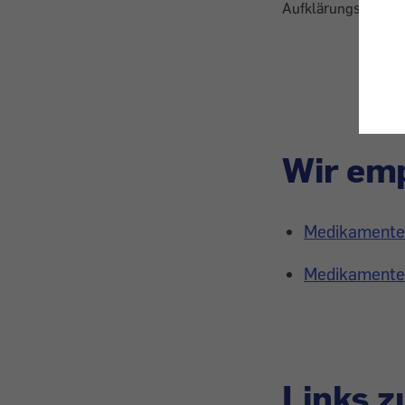
Aufklärungskampag
Wir emp
Medikamenten
Medikamente: 
Links 