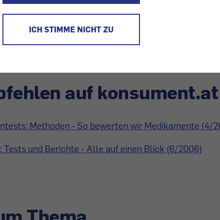
ne über die nachhaltige Nutzung. Näheres unter:
www.wwf.at/H
ICH STIMME NICHT ZU
fehlen auf konsument.at
tests: Methoden - So bewerten wir Medikamente (4/2
Tests und Berichte - Alle auf einen Blick (6/2006)
zum Thema