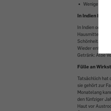
Weniger gut
In Indien belie
In Indien oder im
Hausmittel bei k
Schönheit. Die A
Wieder entdeckt
Getränk: Aloe Ve
Fülle an Wirks
Tatsächlich hat 
sie gehört zur F
Monatelang kann
den fünfziger Ja
Haut vor Austro