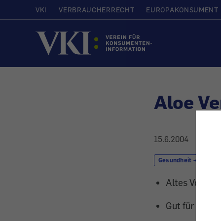
VKI
VERBRAUCHERRECHT
EUROPAKONSUMENT
Startseite
Aloe Ve
15.6.2004
Gesundheit + Kosmet
Altes Volkshe
Gut für die H