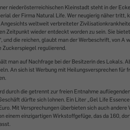
ner niederösterreichischen Kleinstadt steht in der Ecke
rial der Firma Natural Life. Wer neugierig näher tritt, 
Angesichts weltweit verbreiteter Zivilisationkrankheite
en Zeitpunkt wieder entdeckt worden zu sein. Sie bietet 
 und die reichen, glaubt man der Werbeschrift, von A w
ie Zuckerspiegel regulierend.
ält man auf Nachfrage bei der Besitzerin des Lokals. A
geln. An sich ist Werbung mit Heilungsversprechen für fr
en.
rd durch die getrennt zur freien Entnahme aufliegende
schäft dürfte sich lohnen. Ein Liter „Gel Life Essence
uro. Mit Versprechungen überbieten sich auch andere V
von einem einzigartigen Wirkstoffgefüge, das da 160, do
sst.