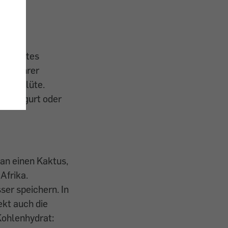
s beliebtes
lege ihrer
neue Blüte.
o, Jogurt oder
 an einen Kaktus,
Afrika.
er speichern. In
ekt auch die
Kohlenhydrat: