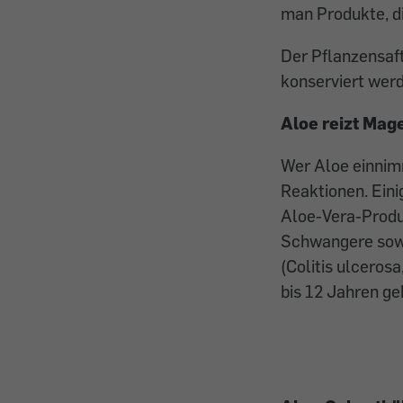
man Produkte, di
Der Pflanzensaft
konserviert werd
Aloe reizt Mag
Wer Aloe einnimm
Reaktionen. Eini
Aloe-Vera-Produ
Schwangere sow
(Colitis ulceros
bis 12 Jahren ge