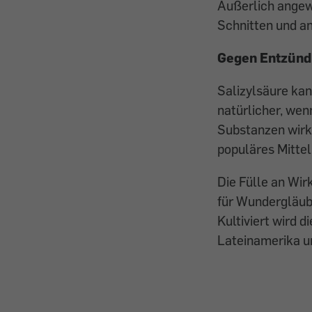
Äußerlich angew
Schnitten und a
Gegen Entzünd
Salizylsäure ka
natürlicher, wen
Substanzen wirke
populäres Mittel
Die Fülle an Wir
für Wundergläub
Kultiviert wird d
Lateinamerika un