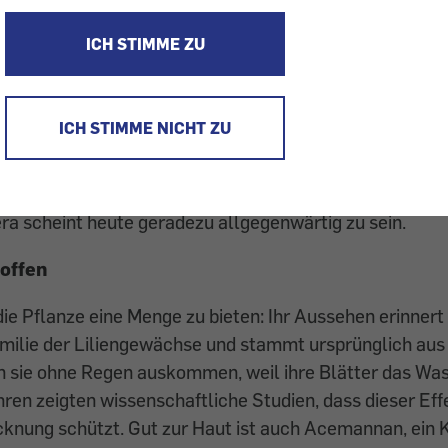
 zum Darm
ICH STIMME ZU
btes Hausmittel
 Orient gilt das Gel aus ihren Blättern seit alters her al
ICH STIMME NICHT ZU
leinen Verletzungen. Königin Cleopatra nutzte es zur Pf
loe Vera, auch Wüstenlilie genannt, erlebt derzeit eine 
 wurde sie im Zeichen des Wellness-Booms. Ob Shampo
ra scheint heute geradezu allgegenwärtig zu sein.
toffen
die Pflanze eine Menge zu bieten: Ihr Aussehen erinnert
amilie der Liliengewächse und stammt ursprünglich aus 
 sie ohne Regen auskommen, weil ihre Blätter das Wass
hren zeigten wissenschaftliche Studien, dass dieser Eff
cknung schützt. Gut zur Haut ist auch Acemannan, ein 