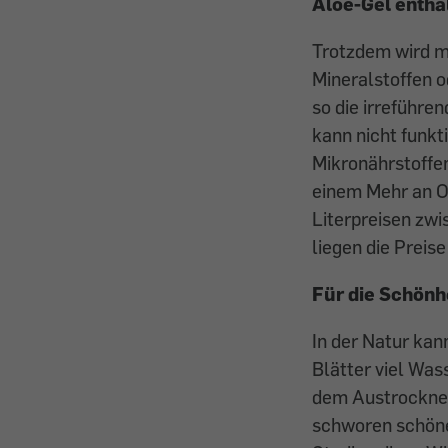
Aloe-Gel enthä
Trotzdem wird mi
Mineralstoffen o
so die irreführ
kann nicht funkt
Mikronährstoffe
einem Mehr an O
Literpreisen zwi
liegen die Preise
Für die Schönh
In der Natur ka
Blätter viel Was
dem Austrocknen 
schworen schöne 