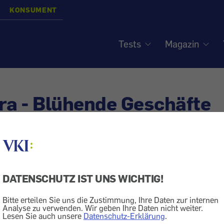
KONSUMENT
Tests
Magazin
ra - Blühende Geschäfte
ik
Kosmetik
Wellness
DATENSCHUTZ IST UNS WICHTIG!
ilmittel neu im Trend
Bitte erteilen Sie uns die Zustimmung, Ihre Daten zur internen
autpflege
Analyse zu verwenden. Wir geben Ihre Daten nicht weiter.
Lesen Sie auch unsere
Datenschutz-Erklärung
.