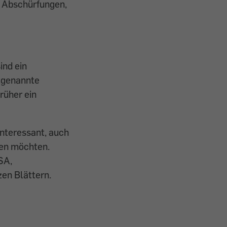
, Abschürfungen,
ind ein
ztgenannte
rüher ein
interessant, auch
nen möchten.
SA,
en Blättern.