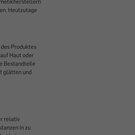
smetikherstellern
ren. Heutzutage
t des Produktes
 auf Haut oder
e Bestandteile
t glätten und
r relativ
tanzen in zu