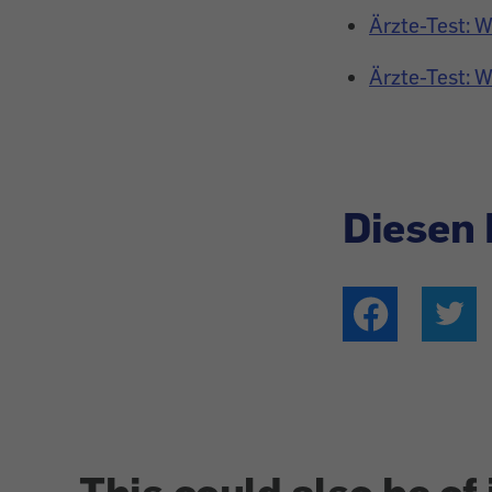
Ärzte-Test: W
Ärzte-Test: W
Diesen 
This could also be of 