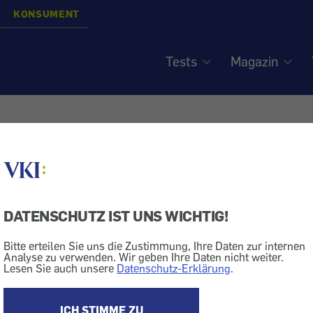
KONSUMENT
Tests
Magazin
est: Wartezeit bei
tterminen - Erst zum Ha
DATENSCHUTZ IST UNS WICHTIG!
siert am
18.4.2008
Bitte erteilen Sie uns die Zustimmung, Ihre Daten zur internen
Analyse zu verwenden. Wir geben Ihre Daten nicht weiter.
ik
Krankenkasse
Lesen Sie auch unsere
Datenschutz-Erklärung
.
ument 2/2008.
gehensweise
ICH STIMME ZU