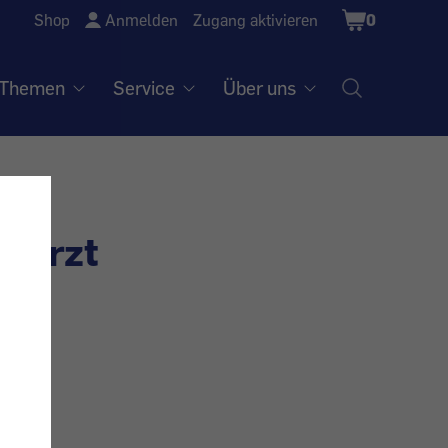
Shopping
Shop
Anmelden
Zugang aktivieren
0
Cart
Themen
Service
Über uns
usarzt