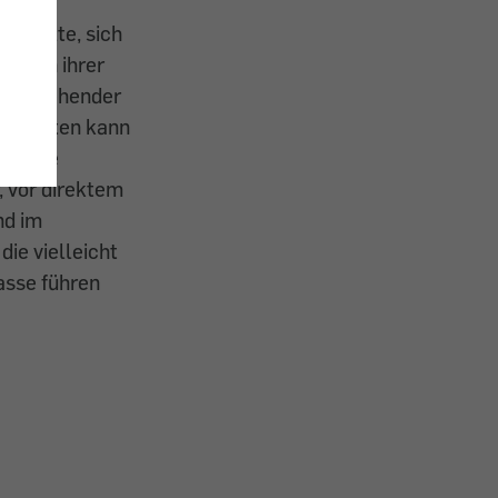
ausärzte, sich
werden ihrer
g bestehender
 Patienten kann
weitere
, vor direktem
nd im
ie vielleicht
asse führen