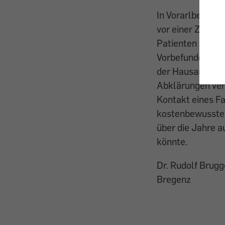
In Vorarlberg sc
vor einer Zuweis
Patienten zu ma
Vorbefunde und d
der Hausarzt eve
Abklärungen vera
Kontakt eines Fa
kostenbewussten
über die Jahre a
könnte.
Dr. Rudolf Brugg
Bregenz