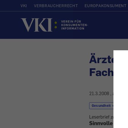
VKI
VERBRAUCHERRECHT
EUROPAKONSUMENT
Startseite
Ärzte-T
Facharz
21.3.2008
, aktuali
Gesundheit + Kosmet
Leserbrief zu Kons
Sinnvolle Vor