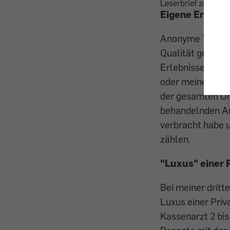
Leserbrief zu Kons
Eigene Erfahru
Anonyme Tests v
Qualität gewährl
Erlebnisse mit d
oder meinen Kind
der gesamten Ord
behandelnden Arz
verbracht habe u
zählen.
"Luxus" einer 
Bei meiner dritt
Luxus einer Priv
Kassenarzt 2 bis