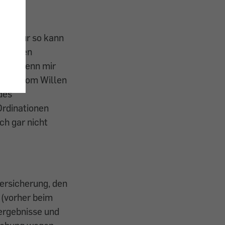
enn nur so kann
relangen
 bin, wenn mir
stark vom Willen
des
Ordinationen
ch gar nicht
ersicherung, den
 (vorher beim
tergebnisse und