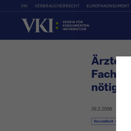
VKI
VERBRAUCHERRECHT
EUROPAKONSUMENT
Startseite
Ärzte-T
Facharz
nötig
26.2.2008
Gesundheit + Kosmet