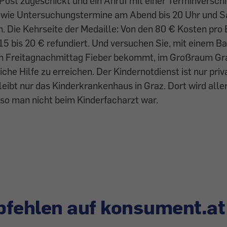
 Post zugeschickt und ein Anruf mit einer Terminversc
sowie Untersuchungstermine am Abend bis 20 Uhr und 
h. Die Kehrseite der Medaille: Von den 80 € Kosten pr
15 bis 20 € refundiert. Und versuchen Sie, mit einem B
am Freitagnachmittag Fieber bekommt, im Großraum Gr
che Hilfe zu erreichen. Der Kindernotdienst ist nur priv
bleibt nur das Kinderkrankenhaus in Graz. Dort wird alle
so man nicht beim Kinderfacharzt war.
fehlen auf konsument.at