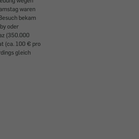
hiebung wegen
Samstag waren
o Besuch bekam
aby oder
az (350.000
at (ca. 100 € pro
rdings gleich