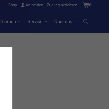
Shopping
Shop
Anmelden
Zugang aktivieren
0
Cart
Themen
Service
Über uns
ind