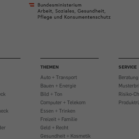
THEMEN
SERVICE
Auto + Transport
Beratung
Bauen + Energie
Musterbr
eck
Bild + Ton
Risiko-C
Computer + Telekom
Produktr
heck
Essen + Trinken
Freizeit + Familie
der
Geld + Recht
Gesundheit + Kosmetik