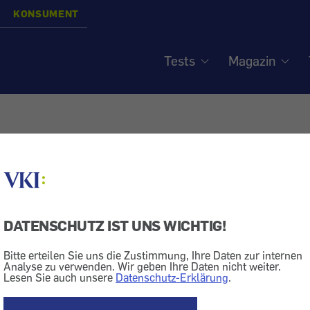
KONSUMENT
Tests
Magazin
est: Wartezeit bei
tterminen - Ärztetests s
DATENSCHUTZ IST UNS WICHTIG!
Bitte erteilen Sie uns die Zustimmung, Ihre Daten zur internen
Analyse zu verwenden. Wir geben Ihre Daten nicht weiter.
Lesen Sie auch unsere
Datenschutz-Erklärung
.
ik
Krankenkasse
Arzt