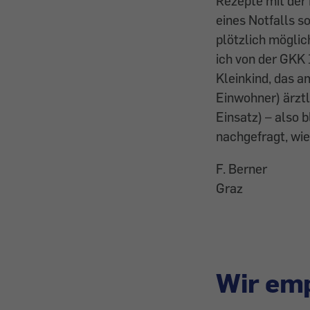
Rezepte mit der
eines Notfalls 
plötzlich möglic
ich von der GKK 
Kleinkind, das 
Einwohner) ärztli
Einsatz) – also 
nachgefragt, wie
F. Berner
Graz
Wir emp