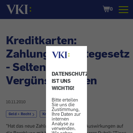
Startseite
Shopping
0
Cart
Kreditkarten:
Zahlungsdienstegesetz
- Selten
DATENSCHUTZ
Vergünstigungen
IST UNS
WICHTIG!
Bitte erteilen
10.11.2010
Sie uns die
Zustimmung,
Ihre Daten zur
Geld + Recht
Kreditkarte
internen
Analyse zu
"Hat das neue Zahlungsdienstegesetz Auswirkungen auf
verwenden.