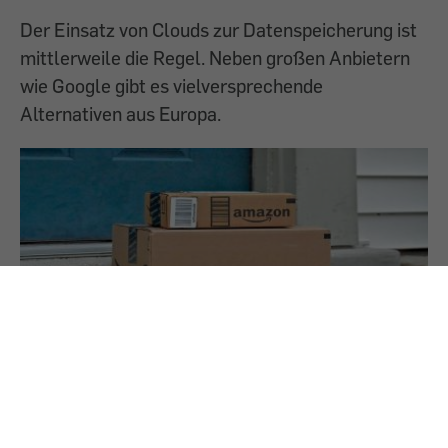
Der Einsatz von Clouds zur Datenspeicherung ist
mittlerweile die Regel. Neben großen Anbietern
wie Google gibt es vielversprechende
Alternativen aus Europa.
26.1.2022
PREMIUM
Amazon: Rekordstrafe für Verstöße gegen
EU-Datenschutzgesetz