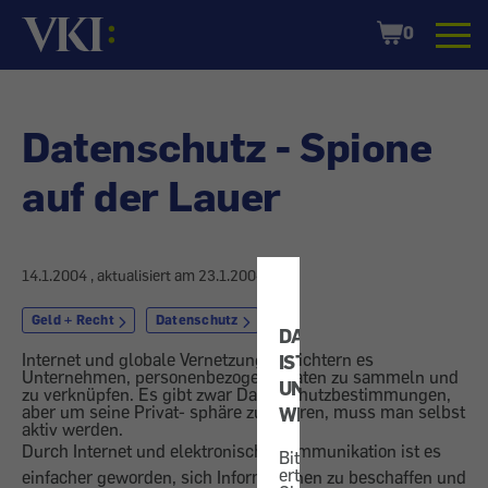
Startseite
Shopping
0
Cart
Datenschutz - Spione
auf der Lauer
14.1.2004
, aktualisiert am
23.1.2004
Geld + Recht
Datenschutz
DATENSCHUTZ
Internet und globale Vernetzung erleichtern es
IST
Unternehmen, personenbezogene Daten zu sammeln und
UNS
zu verknüpfen. Es gibt zwar Datenschutzbestimmungen,
aber um seine Privat- sphäre zu wahren, muss man selbst
WICHTIG!
aktiv werden.
Durch Internet und elektronische Kommunikation ist es
Bitte
erteilen
einfacher geworden, sich Informationen zu beschaffen und