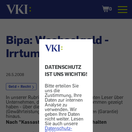
Startseite
Shopping
0
Cart
Bipa: Wechselgeld -
Irrtum
DATENSCHUTZ
IST UNS WICHTIG!
26.5.2008
Bitte erteilen Sie
Geld + Recht
Währung
uns die
Zustimmung, Ihre
In unserer Rubrik "Vor den Vorhang" berichten Leser über
Daten zur internen
Unternehmen, die besonderes Entgegenkommen gezeigt
Analyse zu
haben - über die gesetzlichen Ansprüche
verwenden. Wir
(Gewährleistung) oder vertragliche Zusagen (Garantie)
geben Ihre Daten
hinaus.
nicht weiter. Lesen
Nach "Kassasturz" umgehend Geld erhalten
Sie auch unsere
Datenschutz-