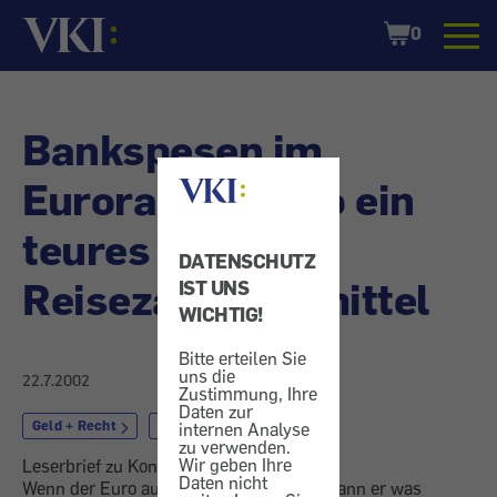
Startseite
Shopping
0
Cart
Bankspesen im
Euroraum - Euro ein
teures
DATENSCHUTZ
Reisezahlungsmittel
IST UNS
WICHTIG!
Bitte erteilen Sie
uns die
22.7.2002
Zustimmung, Ihre
Daten zur
Geld + Recht
Währung
internen Analyse
zu verwenden.
Wir geben Ihre
Leserbrief zu Konsument 6/2002
Daten nicht
Wenn der Euro auf Urlaub fährt … dann kann er was