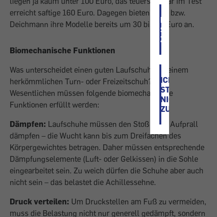
liegen ja kaum unter 100 Euro, das teuerste Paar im Test
erreicht saftige 160 Euro. Dagegen bieten Reno bzw.
ICH
Deichmann ihre Modelle bereits um 30 bis 40 Euro an.
STIMME
ZU
Biomechanische Funktionen
Was unterscheidet einen guten Laufschuh von einem
ICH
herkömmlichen Turn- oder Freizeitschuh? Im
STIMME
Wesentlichen müssen folgende biomechanische
NICHT
Funktionen erfüllt werden:
ZU
Dämpfen:
Laufschuhe müssen den Stoß beim Aufprall
dämpfen – die Wucht kann bis zum Dreifachen des
Körpergewichtes betragen. Daher müssen entsprechende
Dämpfungselemente (Luft- oder Gelkissen) in die Sohle
eingearbeitet sein. Zu weich dürfen die Schuhe aber auch
nicht sein – das belastet die Achillessehne.
Druck verteilen:
Um Druckstellen am Fuß zu vermeiden,
muss die Belastung nicht nur generell gedämpft, sondern