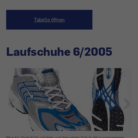
Tabelle öffnen
Laufschuhe 6/2005
Nike Air Zoom Elite Leichter und bequemer Schuh mit ausgewogenen
Asi