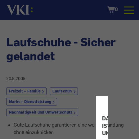
Startseite
Shopping
0
Cart
Laufschuhe - Sicher
gelandet
20.5.2005
Freizeit + Familie
Laufschuh
Markt + Dienstleistung
Nachhaltigkeit und Umweltschutz
DATENSCHUT
Gute Laufschuhe garantieren eine weiche Landung
IST
ohne einzuknicken
UNS