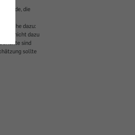
en würde, die
lt (siehe dazu:
folge nicht dazu
Gerichte sind
schätzung sollte