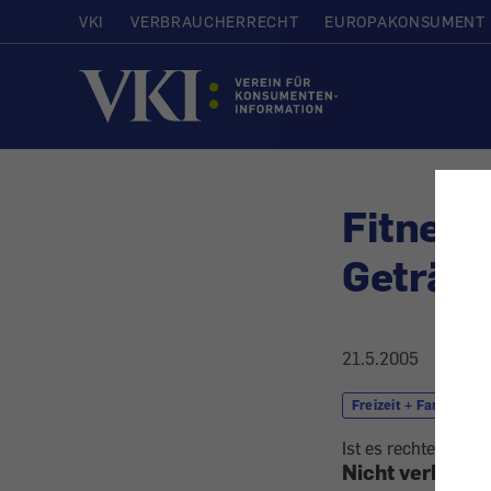
VKI
VERBRAUCHERRECHT
EUROPAKONSUMENT
Startseite
Fitness
Geträn
21.5.2005
Freizeit + Familie
Ist es rechtens, we
Nicht verboten