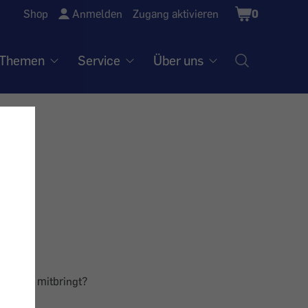
Shopping
Shop
Anmelden
Zugang aktivieren
0
Cart
Themen
Service
Über uns
etränke mitbringt?