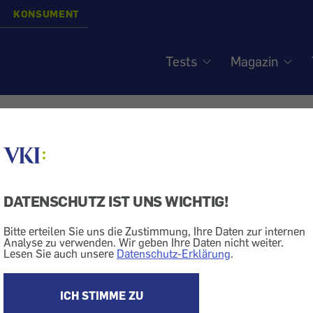
KONSUMENT
Tests
Magazin
-Center - Mitnahme von
ken
DATENSCHUTZ IST UNS WICHTIG!
Bitte erteilen Sie uns die Zustimmung, Ihre Daten zur internen
Analyse zu verwenden. Wir geben Ihre Daten nicht weiter.
Lesen Sie auch unsere
Datenschutz-Erklärung
.
Fitness-Studio
nn ein Fitness-Center verbietet, dass man zum Training eigene G
ICH STIMME ZU