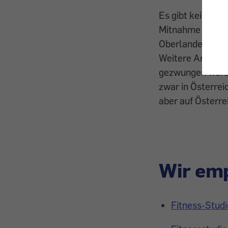
Es gibt keine ge
Mitnahme eigener
Oberlandesgerich
Weitere Artikel -
gezwungen werde
zwar in Österrei
aber auf Österre
Wir emp
Fitness-Studi