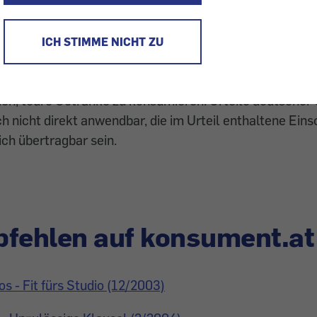
setzliche Regelung, die es einem Fitness-Center erlaub
 Getränke zu verbieten. Im Gegenteil: Ein deutsches
ICH STIMME NICHT ZU
t hat eine derartige Bestimmung als unzulässig beurtei
 "
Unzulässige Klausel 3/2004
"). Kunden dürfen demzu
n, teure Getränke zu konsumieren. Urteile deutscher 
ch nicht direkt anwendbar, die im Urteil enthaltene Ein
ich übertragbar sein.
fehlen auf konsument.at
os - Fit fürs Studio (12/2003)