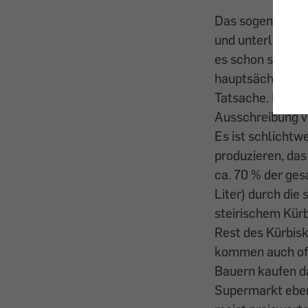
Das sogenannte „
und unterliegt e
es schon seit zi
hauptsächlich Ch
Tatsache. Es ist
Ausschreibung vo
Es ist schlichtw
produzieren, da
ca. 70 % der ge
Liter) durch die
steirischem Kürb
Rest des Kürbis
kommen auch oft
Bauern kaufen da
Supermarkt eben 