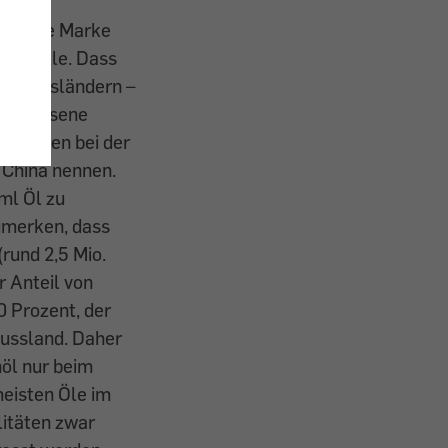
opäische Marke
ontrolle. Dass
duktionsländern –
e bewiesene
ternehmen bei der
 China nennen.
ml Öl zu
umerken, dass
rund 2,5 Mio.
r Anteil von
0 Prozent, der
Russland. Daher
öl nur beim
meisten Öle im
litäten zwar