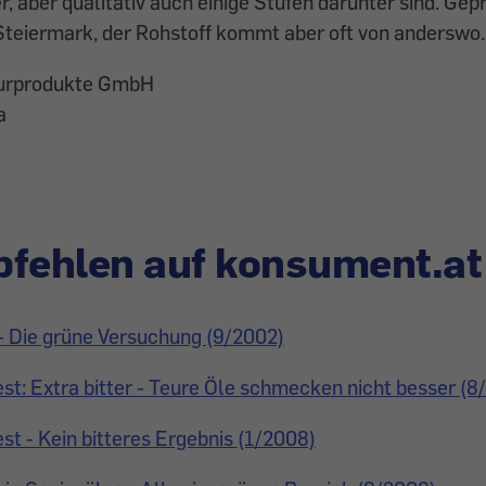
r, aber qualitativ auch einige Stufen darunter sind. Ge
 Steiermark, der Rohstoff kommt aber oft von anderswo.
turprodukte GmbH
a
fehlen auf konsument.at
- Die grüne Versuchung (9/2002)
est: Extra bitter - Teure Öle schmecken nicht besser (8
est - Kein bitteres Ergebnis (1/2008)