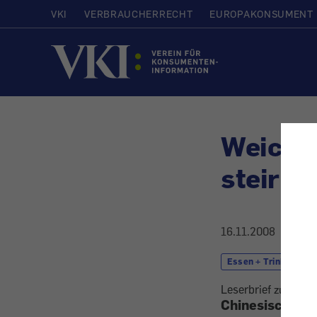
VKI
VERBRAUCHERRECHT
EUROPAKONSUMENT
Startseite
Weichm
steiris
16.11.2008
Essen + Trinken
Leserbrief zu Kons
Chinesisch stat