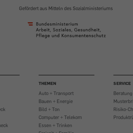
Gefördert aus Mitteln des Sozialministeriums
THEMEN
SERVICE
Auto + Transport
Beratung
Bauen + Energie
Musterbr
eck
Bild + Ton
Risiko-C
Computer + Telekom
Produktr
heck
Essen + Trinken