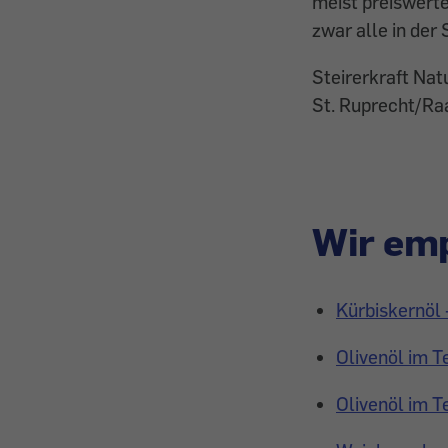
meist preiswerte
zwar alle in der
Steirerkraft Na
St. Ruprecht/Ra
Wir emp
Kürbiskernöl 
Olivenöl im T
Olivenöl im T