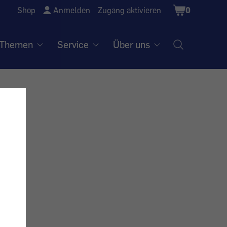
Shopping
Shop
Anmelden
Zugang aktivieren
0
Cart
Themen
Service
Über uns
aum