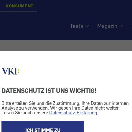
KONSUMENT
Tests
Magazin
acher in Speiseölen - K
ch
DATENSCHUTZ IST UNS WICHTIG!
Bitte erteilen Sie uns die Zustimmung, Ihre Daten zur internen
Analyse zu verwenden. Wir geben Ihre Daten nicht weiter.
Speiseöl
Schadstoff
Lesen Sie auch unsere
Datenschutz-Erklärung
.
ument 9/2008.
t steirisch
ICH STIMME ZU