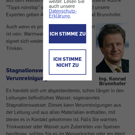
aus dem Wasserhahn entnehmen?" - In unserer Rubrik
weiter. Lesen Sie
auch unsere
"Tipps nonstop" stellen Leser Fragen und unsere
Datenschutz-
Experten geben Antwort – hier Ing. Konrad Brunnhofer.
Erklärung
.
Auch wenn es praktisch wäre, die Antwort
ist nein. Warmwasser aus der Leitung
ICH STIMME ZU
eignet sich weder zum Kochen noch zum
Trinken.
ICH STIMME
NICHT ZU
Stagnationswasser kann
Verunreinigungen enthalten
Ing. Konrad
Brunnhofer
Es handelt sich um abgestandenes, schon länger in den
Leitungen befindliches Wasser, sogenanntes
Stagnationswasser. Dieses kann Verunreinigungen aus
der Leitung und aus allen Materialien enthalten, mit
denen es in Kontakt gekommen ist. Falls Sie warmes
Trinkwasser oder Wasser zum Zubereiten von Speisen
benötigen, sollten Sie es im Wasserkocher oder am Herd