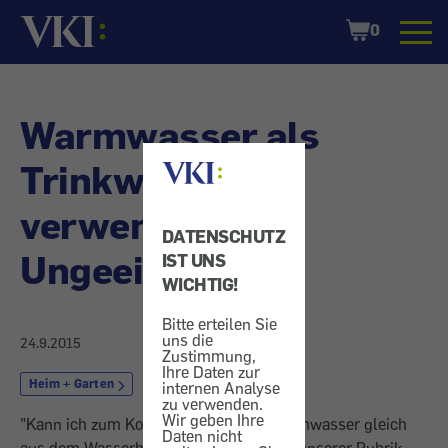
Startseite
Shopping
0
Cart
Warmwasser als
Trinkwasser
verwenden -
DATENSCHUTZ
Ungeeignet
IST UNS
WICHTIG!
Bitte erteilen Sie
uns die
24.9.2015
Zustimmung,
Ihre Daten zur
Heim + Garten
Wasser
internen Analyse
zu verwenden.
Wir geben Ihre
"Kann ich zum Kochen und Trinken Warmwasser gleich
Daten nicht