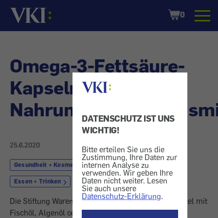
Startseite
Shopping
0
Cart
Omega-3-Fettsäure-
Kapseln - Unnötige
Nahrungsergänzungsmi
DATENSCHUTZ IST UNS
WICHTIG!
25.6.2020
Bitte erteilen Sie uns die
Zustimmung, Ihre Daten zur
internen Analyse zu
Gesundheit + Kosmetik
Nahrungsergänzung
verwenden. Wir geben Ihre
Daten nicht weiter. Lesen
Essen + Trinken
Lebensmittel
Sie auch unsere
Datenschutz-Erklärung
.
Die Stiftung Warentest hat Nahrungsergänzungsmittel mit
Fischöl, Algenöl oder Leinöl untersucht.