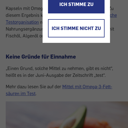
ICH STIMME ZU
Kapseln mit Omega-3-Fettsäuren sind überflüssig. Zu
diesem Ergebnis kam die
Stiftung Warentest - deutsche
Testorganisation
nach einem Test von 20
ICH STIMME NICHT ZU
Nahrungsergänzungsmitteln und 3 Medikamenten mit
Fischöl, Algenöl oder Leinöl.
Keine Gründe für Einnahme
„Einen Grund, solche Mittel zu nehmen, gibt es nicht“,
heißt es in der Juni-Ausgabe der Zeitschrift „test“.
Mehr dazu lesen Sie auf der
Mittel mit Omega-3-Fett­
säuren im Test
.