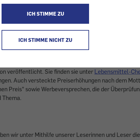
ICH STIMME ZU
ICH STIMME NICHT ZU
entenbeschwerden haben uns 2019 erreicht. So wie j
n veröffentlicht. Sie finden sie unter
Lebensmittel-Ch
gen. Auch versteckte Preiserhöhungen nach dem Mott
hen Preis" sowie Werbeversprechen, die der Überprüfun
d Thema.
en wir unter Mithilfe unserer Leserinnen und Leser die