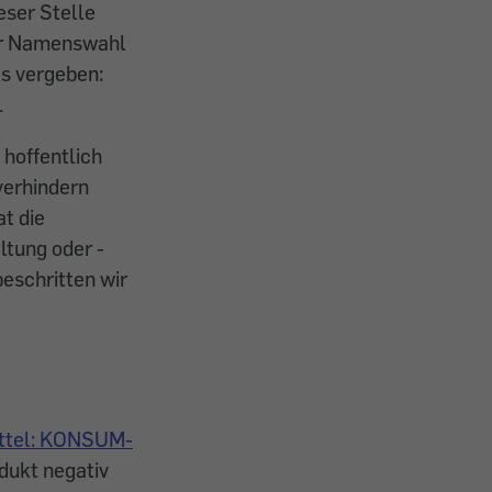
eser Stelle
der Namenswahl
ks vergeben:
.
hoffentlich
verhindern
t die
ltung oder -
eschritten wir
ttel: KONSUM-
dukt negativ