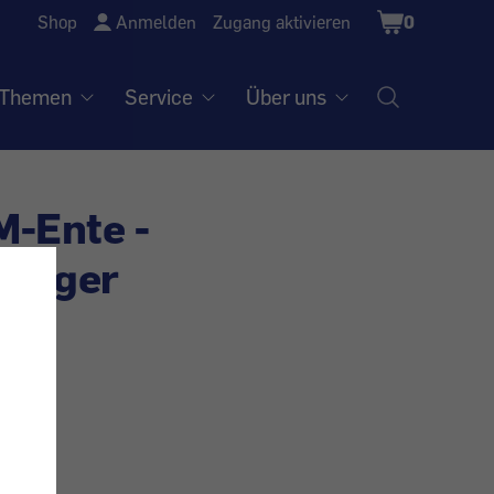
Shopping
Shop
Anmelden
Zugang aktivieren
0
Cart
Themen
Service
Über uns
-Ente -
dinger
5.300