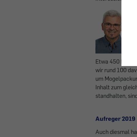
Etwa 450 Konsum
wir rund 100 davo
um Mogelpackun
Inhalt zum gleic
standhalten, sin
Aufreger 2019
Auch diesmal hab