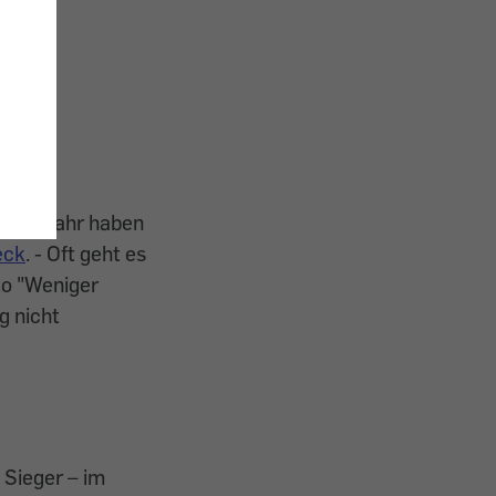
edes Jahr haben
eck
. - Oft geht es
o "Weniger
g nicht
 Sieger – im