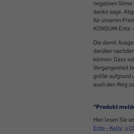
negativen Sinne 
danke sage. Abg
für unseren Prei
KONSUM-Ente – e
Die damit Ausge
darüber nachden
können. Dass so
Vergangenheit b
größe aufgrund u
auch den Weg zu
"Produkt meld
Hier lesen Sie u
Ente - Kelly´s C