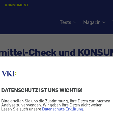
KONSUMENT
Tests
Magazin
mittel-Check und KONSUM
tar von Gernot Schönfel
DATENSCHUTZ IST UNS WICHTIG!
Lebensmittel
Lebensmittel-Check
Bitte erteilen Sie uns die Zustimmung, Ihre Daten zur internen
ittel-Schmäh hat die Kunden am meisten verärgert? 
Analyse zu verwenden. Wir geben Ihre Daten nicht weiter.
Lesen Sie auch unsere
Datenschutz-Erklärung
.
ben abgestimmt. -