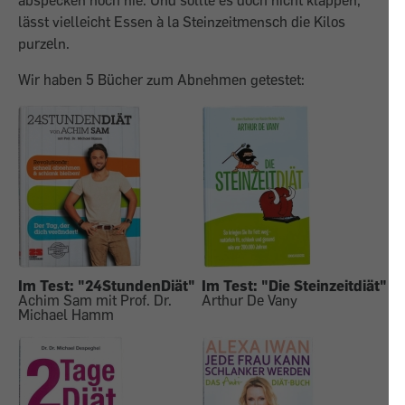
abspecken noch nie. Und sollte es doch nicht klappen,
lässt vielleicht Essen à la Steinzeitmensch die Kilos
purzeln.
Wir haben 5 Bücher zum Abnehmen getestet:
Im Test: "24StundenDiät"
Im Test: "Die Steinzeitdiät"
Achim Sam mit Prof. Dr.
Arthur De Vany
Michael Hamm