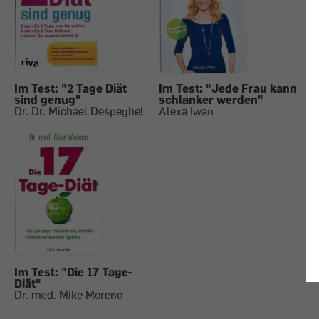
Im Test: "2 Tage Diät
Im Test: "Jede Frau kann
sind genug"
schlanker werden"
Dr. Dr. Michael Despeghel
Alexa Iwan
Im Test: "Die 17 Tage-
Diät"
Dr. med. Mike Moreno