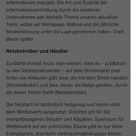
Informationen mangelt. Die Art und Qua­lität der
Informationsvermittlung durch die einzelnen
Unternehmen war deshalb Thema unseres aktuellen
Tests, wobei wir Homepage, Hotline und die jährliche
Stromrechnung unter die Lupe genommen haben. Doch
davon später.
Netzbetreiber und Händler
Zunächst einmal muss man wissen, dass es – zusätzlich
zu den Stromproduzenten – auf dem Strommarkt zwei
Arten von Akteuren gibt: jene, die mit dem Strom handeln
(Stromhändler) und jene, denen die Netze gehören, durch
die dieser Strom fließt (Netzbetreiber).
Der Netztarif ist behördlich festgelegt und somit nicht
dem Wettbewerb ausgesetzt. Gleiches gilt für die
energiebezogenen Steuern und Abgaben. Spielraum für
Wettbewerb auf der preislichen Ebene gibt es nur beim
Energiepreis, also beim verbrauchsabhängigen Strom­