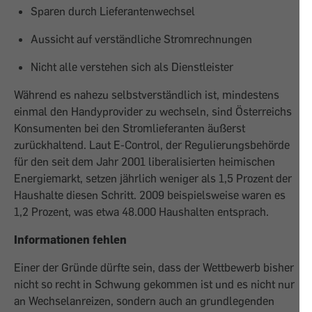
Sparen durch Lieferantenwechsel
Aussicht auf verständliche Stromrechnungen
Nicht alle verstehen sich als Dienstleister
Während es nahezu selbstverständlich ist, mindestens
einmal den Handyprovider zu wechseln, sind Österreichs
Konsumenten bei den Stromlieferanten äußerst
zurückhaltend. Laut E-Control, der Regulierungsbehörde
für den seit dem Jahr 2001 libera­lisierten heimischen
Energiemarkt, setzen jährlich weniger als 1,5 Prozent der
Haushalte diesen Schritt. 2009 beispielsweise waren es
1,2 Prozent, was etwa 48.000 Haus­halten entsprach.
Informationen fehlen
Einer der Gründe dürfte sein, dass der Wettbewerb bisher
nicht so recht in Schwung gekommen ist und es nicht nur
an Wechsel­anreizen, sondern auch an grundlegenden