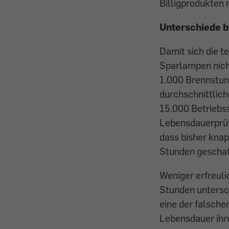
Billigprodukten n
Unterschiede b
Damit sich die t
Sparlampen nich
1.000 Brennstund
durchschnittlich
15.000 Betriebss
Lebensdauerprüfu
dass bisher knap
Stunden geschaff
Weniger erfreul
Stunden untersch
eine der falschen
Lebensdauer ihr