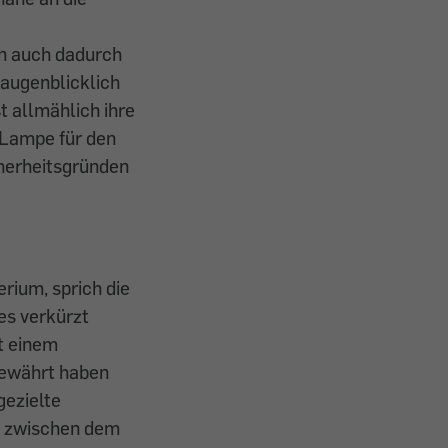
n auch dadurch
 augenblicklich
t allmählich ihre
e Lampe für den
herheitsgründen
erium, sprich die
es verkürzt
it einem
Bewährt haben
gezielte
s zwischen dem