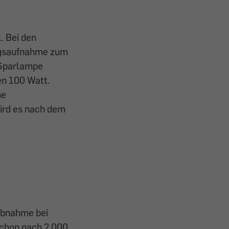
. Bei den
ungsaufnahme zum
-Sparlampe
en 100 Watt.
ne
ird es nach dem
sabnahme bei
schon nach 2.000