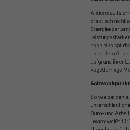
Andererseits br
praktisch nicht 
Energiesparlamp
leistungsstärke
noch eine spürba
unter dem Schirm
aufgrund ihrer Lä
kugelförmige Mod
Schwachpunkt
So wie bei den a
unterschiedliche
Büro- und Arbeit
„Warmweiß“ für 
Umgebungsfarben