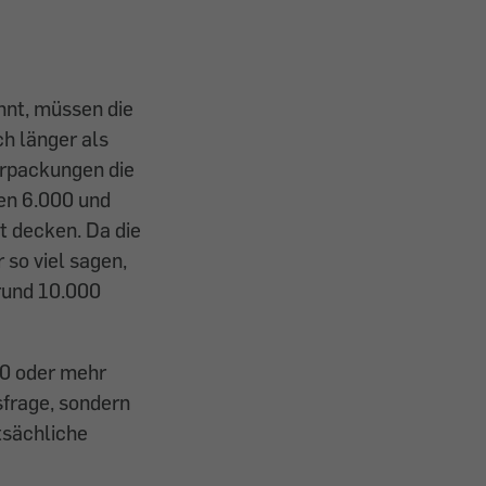
hnt, müssen die
h länger als
erpackungen die
hen 6.000 und
t decken. Da die
 so viel sagen,
rund 10.000
00 oder mehr
sfrage, sondern
atsächliche