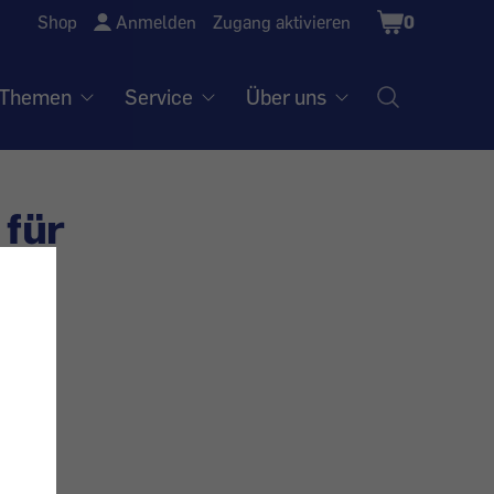
Shopping
Shop
Anmelden
Zugang aktivieren
0
Cart
Themen
Service
Über uns
 für