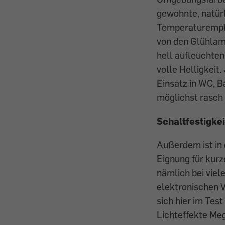
gewohnte, natür
Temperaturempfi
von den Glühlamp
hell aufleuchten
volle Helligkeit.
Einsatz in WC, 
möglichst rasch v
Schaltfestigke
Außerdem ist in 
Eignung für kurz
nämlich bei viel
elektronischen V
sich hier im Tes
Lichteffekte Me