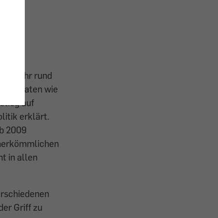
 Vorjahr rund
ige Staaten wie
stieg auf
itik erklärt.
ab 2009
e herkömmlichen
t in allen
erschiedenen
er Griff zu