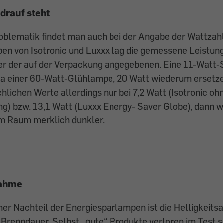
 drauf steht
oblematik findet man auch bei der Angabe der Wattzahl
en von Isotronic und Luxxx lag die gemessene Leist
nter der auf der Verpackung angegebenen. Eine 11-Watt
twa einer 60-Watt-Glühlampe, 20 Watt wiederum ersetz
chlichen Werte allerdings nur bei 7,2 Watt (Isotronic oh
g) bzw. 13,1 Watt (Luxxx Energy- Saver Globe), dann w
m Raum merklich dunkler.
nahme
her Nachteil der Energiesparlampen ist die Helligkeit
 Brenndauer. Selbst „gute“ Produkte verloren im Test 