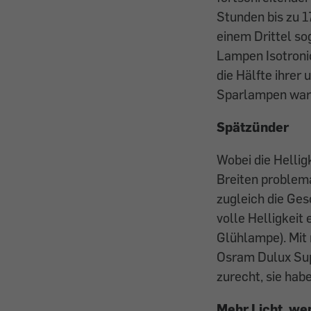
Stunden bis zu 17
einem Drittel so
Lampen Isotroni
die Hälfte ihrer
Sparlampen waren
Spätzünder
Wobei die Hellig
Breiten problema
zugleich die Ges
volle Helligkeit
Glühlampe). Mit
Osram Dulux Sup
zurecht, sie ha
Mehr Licht, w