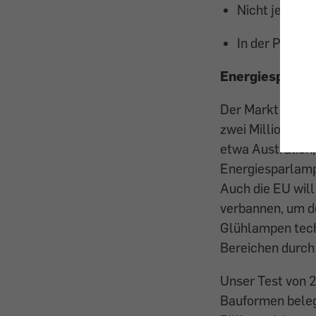
Nicht jede La
In der Praxis
Energiesparlam
Der Markt für En
zwei Millionen S
etwa Australien
Energiesparlampe
Auch die EU wil
verbannen, um d
Glühlampen techn
Bereichen durch
Unser Test von 
Bauformen belegt