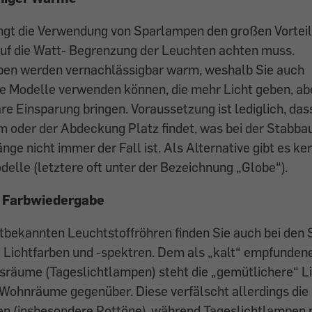
ingt die Verwendung von Sparlampen den großen Vortei
auf die Watt- Begrenzung der Leuchten achten muss.
en werden vernachlässigbar warm, weshalb Sie auch
re Modelle verwenden können, die mehr Licht geben, ab
re Einsparung bringen. Voraussetzung ist lediglich, da
 oder der Abdeckung Platz findet, was bei der Stabbau
nge nicht immer der Fall ist. Als Alternative gibt es ke
elle (letztere oft unter der Bezeichnung „Globe“).
 Farbwiedergabe
ltbekannten Leuchtstoffröhren finden Sie auch bei de
 Lichtfarben und -spektren. Dem als „kalt“ empfunden
sräume (Tageslichtlampen) steht die „gemütlichere“ L
Wohnräume gegenüber. Diese verfälscht allerdings die
 (insbesondere Rottöne), während Tageslichtlampen n