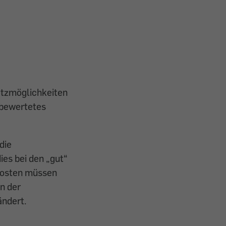
atzmöglichkeiten
 bewertetes
die
es bei den „gut“
kosten müssen
n der
ändert.