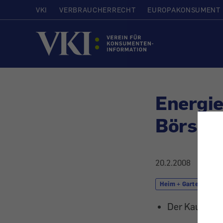
VKI
VERBRAUCHERRECHT
EUROPAKONSUMENT
Startseite
Energie
Börsel
20.2.2008
Heim + Garten
Der Kaufpreis