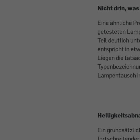
Nicht drin, was
Eine ähnliche Pr
getesteten Lamp
Teil deutlich u
entspricht in e
Liegen die tatsä
Typenbezeichnun
Lampentausch i
Helligkeitsab
Ein grundsätzlic
fortschreitender