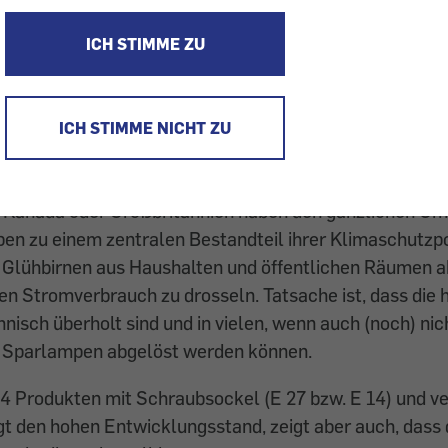
mpe ist für jeden Zweck geeignet
ICH STIMME ZU
 gibt es kleine Schwächen
pen statt Glühbirnen?
ICH STIMME NICHT ZU
ergiesparlampen boomt. Allein in Österreich wurden im
tück verkauft – mehr als doppelt so viele wie 2006. Ein
, Kanada oder Großbritannien haben den gänzlichen Um
n zu einem zentralen Bestandteil ihrer Klimaschutzpol
l Glühbirnen aus Haushalten und öffentlichen Räumen 
en Stromverbrauch zu drosseln. Tatsache ist, dass di
isch überholt sind und in vielen, wenn auch (noch) nich
 Sparlampen abgelöst werden können.
24 Produkten mit Schraubsockel (E 27 bzw. E 14) und v
 den hohen Entwicklungsstand, zeigt aber auch, dass d