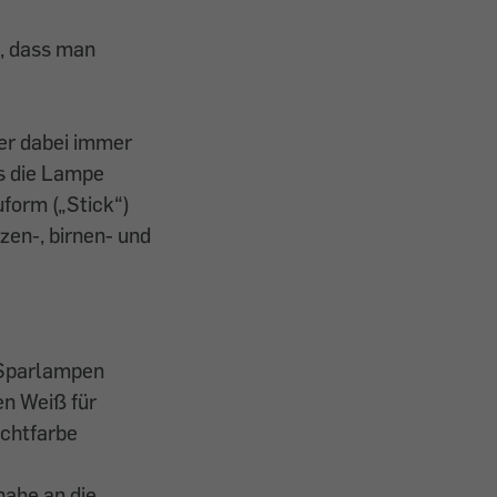
l, dass man
er dabei immer
ss die Lampe
form („Stick“)
rzen-, birnen- und
n Sparlampen
en Weiß für
ichtfarbe
ahe an die