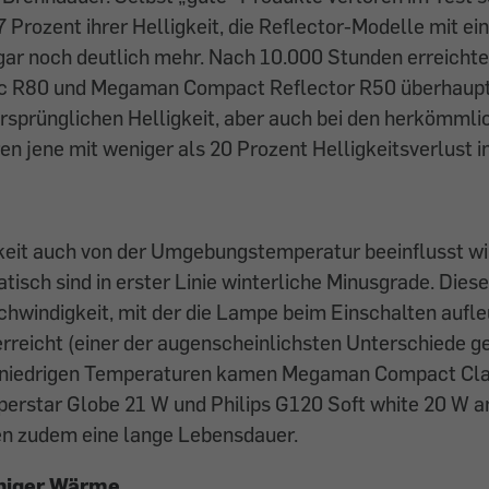
 Prozent ihrer Helligkeit, die Reflector-Modelle mit ein
gar noch deutlich mehr. Nach 10.000 Stunden erreichte
c R80 und Megaman Compact Reflector R50 überhaupt
 ursprünglichen Helligkeit, aber auch bei den herkömml
 jene mit weniger als 20 Prozent Helligkeitsverlust in
keit auch von der Umgebungstemperatur beeinflusst wir
tisch sind in erster Linie winterliche Minusgrade. Die
chwindigkeit, mit der die Lampe beim Einschalten aufle
 erreicht (einer der augenscheinlichsten Unterschiede 
 niedrigen Temperaturen kamen Megaman Compact Cla
erstar Globe 21 W und Philips G120 Soft white 20 W 
ben zudem eine lange Lebensdauer.
eniger Wärme