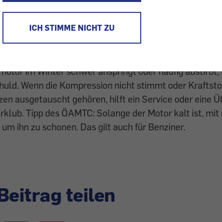
nthält Zusätze, die den Kraftstoff bis minus 20 Grad fli
h solche Zusätze immer noch im Handel. Sie können ab
ICH STIMME NICHT ZU
so Hausmittel wie Petroleum oder Benzin. Moderne Die
nkungen in der Kraftstoffbeschaffenheit schlecht.
otor im Winter schwer anspringt oder häufig abstirbt, i
chuld. Wenn die Kompression nicht stimmt oder Kraftstof
en ausgetauscht gehören, hilft ein Service oder eine Ü
klub. Tipp des ÖAMTC: Solange der Motor kalt ist, mit 
 um ihn zu schonen. Das gilt auch für Benziner.
Beitrag teilen