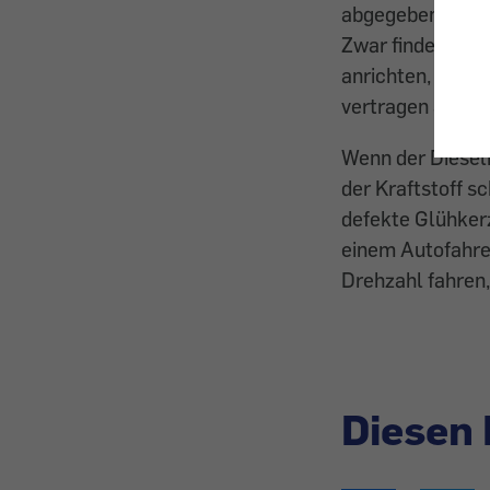
abgegeben. Der e
Zwar finden sic
anrichten, eben
vertragen Schwa
Wenn der Dieselm
der Kraftstoff s
defekte Glühkerz
einem Autofahrer
Drehzahl fahren,
Diesen 