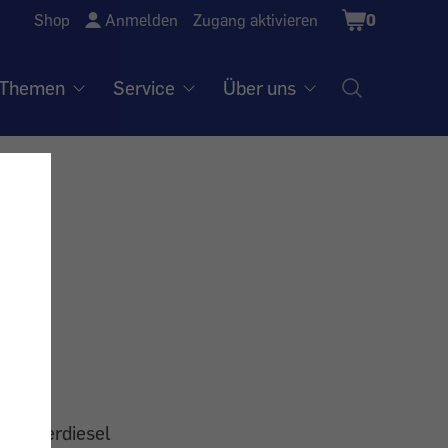
Shopping
Shop
Anmelden
Zugang aktivieren
0
Cart
Themen
Service
Über uns
er
r Winterdiesel