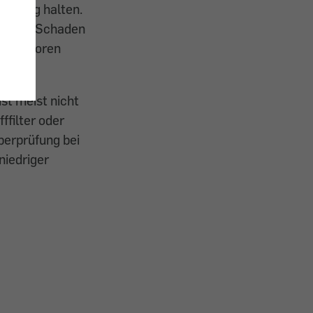
eßfähig halten.
er eher Schaden
selmotoren
st meist nicht
ffilter oder
berprüfung bei
niedriger