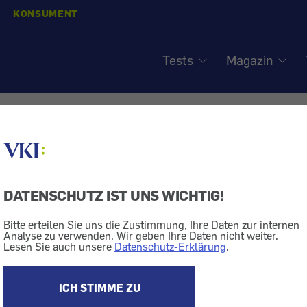
KONSUMENT
Tests
Magazin
raftstoff - Fließverbesser
siert am
23.1.2004
DATENSCHUTZ IST UNS WICHTIG!
Auto
Treibstoff
Bitte erteilen Sie uns die Zustimmung, Ihre Daten zur internen
Analyse zu verwenden. Wir geben Ihre Daten nicht weiter.
Lesen Sie auch unsere
Datenschutz-Erklärung
.
 Kälte einen Fließverbesserer zum Diesel geben?
icht
ICH STIMME ZU
albjahr wird an den heimischen Tankstellen ohnehin nu