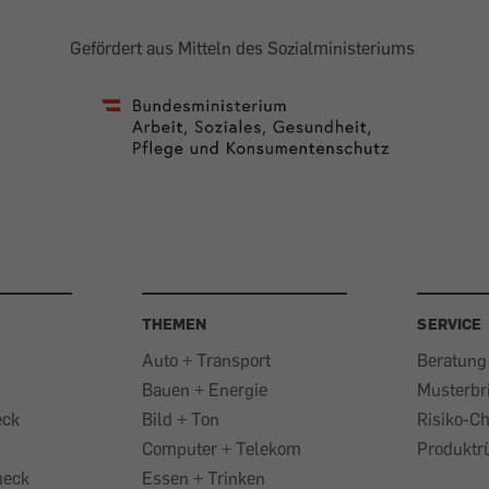
Gefördert aus Mitteln des Sozialministeriums
THEMEN
SERVICE
Auto + Transport
Beratung
Bauen + Energie
Musterbr
eck
Bild + Ton
Risiko-C
Computer + Telekom
Produktr
heck
Essen + Trinken