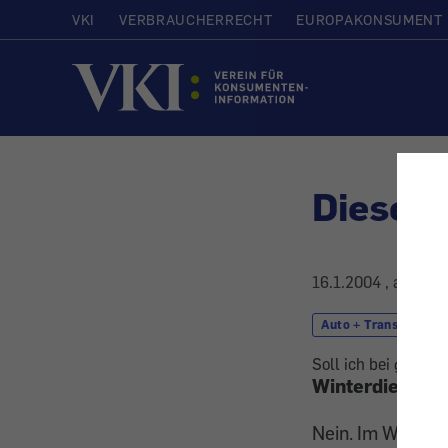
VKI
VERBRAUCHERRECHT
EUROPAKONSUMENT
Startseite
Dieselk
16.1.2004
, aktuali
Auto + Transport
Soll ich bei großer
Winterdiesel re
Nein. Im Winterh