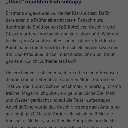
„Ökos“ machten früh schlapp
Erstmals angewendet wurde der Klarspültest. Dafür
bereiteten die Prüfer eine mit rotem Fettschmutz
durchtränkte Spüllösung (Spülflotte) vor. Geschirr und
Gläser wurden eingetaucht und kurz abgespült. Während
bei Fairy im Anschluss alles sauber glänzte, klebten in
Kombination mit den beiden Frosch-Reinigern sowie den
drei Öko-Produkten dicke Fettschlieren am Glas. Dafür
gab es ein „nicht zufriedenstellend“.
Unsere beiden Testsieger säuberten bei einem Abwasch
deutlich mehr Teller als die anderen Mittel. Für diesen
Test wurden Butter, Schweineschmalz, Rindertalg, Crème
fraîche, Magermilchpulver, einige pflanzliche Öle, Mehl
und Wasser gemischt und auf die Teller aufgetragen.
Anschließend wurde das Geschirr streng nach Anleitung
gereinigt: je 20 Mal die Vorderseite wischen, 6 Mal die
Rückseite. Mit Fairy schafften die Spülprofis um die 40
Teller, bevor sich die Schaumdecke verflüchtigte und