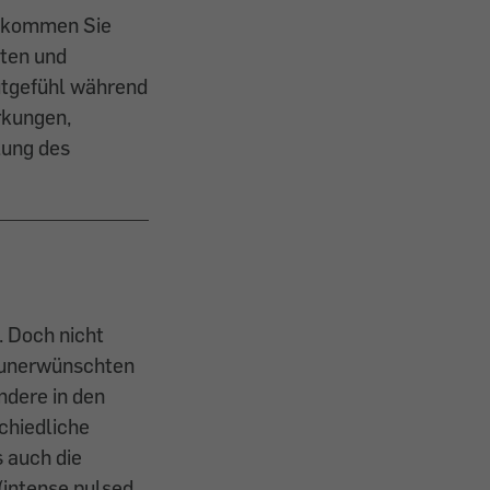
 bekommen Sie
rten und
utgefühl während
rkungen,
lung des
 Doch nicht
, unerwünschten
ndere in den
chiedliche
 auch die
(intense pulsed