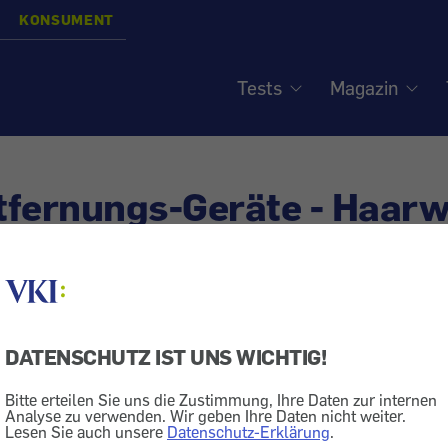
KONSUMENT
Tests
Magazin
tfernungs-Geräte - Haar
ft los werden
siert am
3.5.2018
DATENSCHUTZ IST UNS WICHTIG!
ik
Haare
Rasierer
Bitte erteilen Sie uns die Zustimmung, Ihre Daten zur internen
gsgeräte im Test: Ein Modell entfernt die Haare sehr g
Analyse zu verwenden. Wir geben Ihre Daten nicht weiter.
Lesen Sie auch unsere
Datenschutz-Erklärung
.
e gibt es auch, was Benutzerfreundlichkeit und unerw