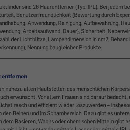
ktfinder sind 26 Haarentferner (Typ: IPL). Bei jedem
urteil, Benutzerfreundlichkeit (Bewertung durch Expe
andhabung, Anwendung, Reinigung, Aufbewahrung, Ha
wendung, Arbeitsaufwand, Dauer), Sicherheit, Nebenwi
zahl der Lichtblitze, Lampendimension in cm
2
, Behand
erkennung), Nennung baugleicher Produkte.
t entfernen
n nahezu allen Hautstellen des menschlichen Körpers.
 auch erwünscht. Vor allem Frauen sind darauf bedacht
hst rasch und effizient wieder loszuwerden – insbeso
n den Beinen und im Schambereich. Dazu gibt es unters
 dem Rasieren, Wachs oder chemischen Mitteln gibt es
re mit Licht – entweder mittels Laser oder mittels IPL 