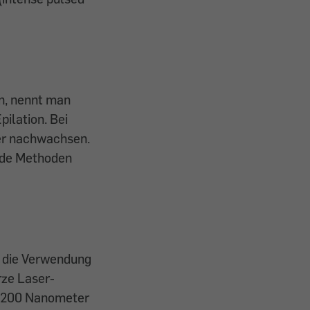
n, nennt man
pilation. Bei
der nachwachsen.
eide Methoden
d die Verwendung
rze Laser-
s 1200 Nanometer