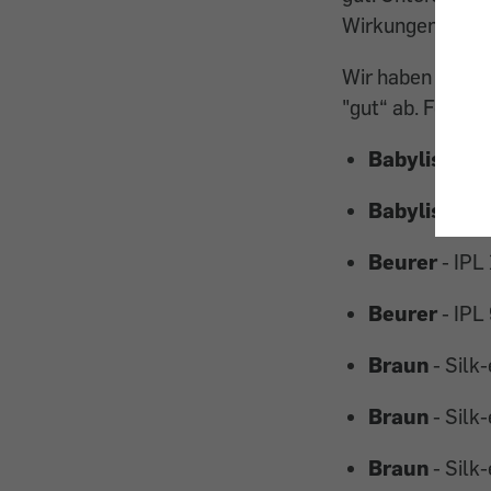
Wirkungen angeh
Wir haben insges
"gut“ ab. Folgen
Babyliss
- G
Babyliss
- G
Beurer
- IPL
Beurer
- IPL
Braun
- Silk
Braun
- Silk
Braun
- Silk