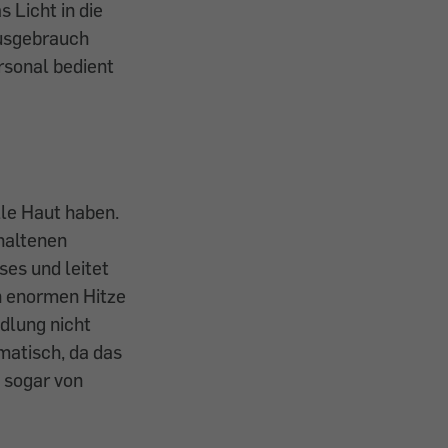
s Licht in die
ausgebrauch
rsonal bedient
lle Haut haben.
thaltenen
ses und leitet
en enormen Hitze
dlung nicht
matisch, da das
 sogar von