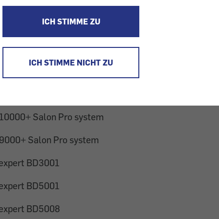
t. -
Dieser Test ist nur online und nicht im Heft erschien
ICH STIMME ZU
amt 26 IPL-Geräte getestet. 13 davon schnitten mit de
de Produkte sind im Test:
ICH STIMME NICHT ZU
933E
935E
 10000+ Salon Pro system
 9000+ Salon Pro system
-expert BD3001
-expert BD5001
-expert BD5008