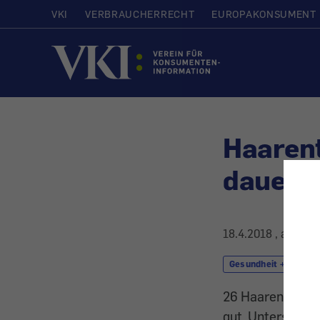
VKI
VERBRAUCHERRECHT
EUROPAKONSUMENT
Startseite
Haaren
dauerha
18.4.2018
, aktuali
Gesundheit + Kosmet
26 Haarentfernun
gut. Unterschied