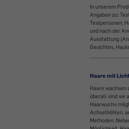
In unserem Produ
Angaben zu: Test
Testpersonen, H
und nach der An
Ausstattung (An
Gesichtes, Haut
Haare mit Lich
Haare wachsen a
überall sind sie
Haarwuchs möglic
Achselhöhlen, a
Methoden. Neben
Möglichkeit, Haa