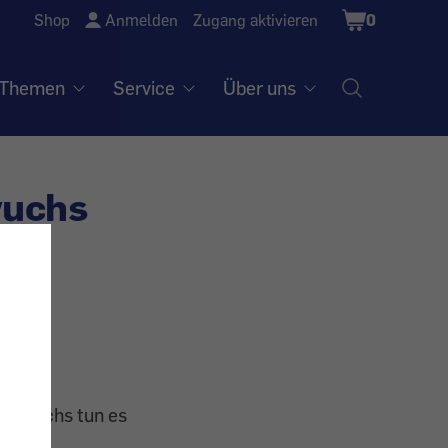
Shopping
Shop
Anmelden
Zugang aktivieren
0
Cart
Themen
Service
Über uns
wuchs
ut, sechs tun es
ünschte