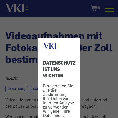
Startseite
Shopping
0
Cart
Videoaufnahmen mit
Fotokameras - Der Zoll
bestimmt
DATENSCHUTZ
IST UNS
WICHTIG!
15.4.2011
Bitte erteilen Sie
Bild + Ton
Fotografie
uns die
Zustimmung,
Ihre Daten zur
Videoaufnahmen mit einer Digitalkamera sind aufgrund
internen Analyse
des Zolls nur bis zu einer halben Stunde möglich.
zu verwenden.
Wir geben Ihre
Daten nicht
Wer schon einmal die Erfahrung gemacht hat, dass mit