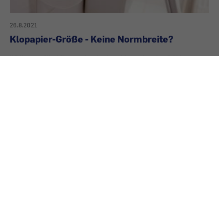
26.8.2021
Klopapier-Größe - Keine Normbreite?
"Gibt es für Klopapier keine Normbreite? Wann
werden wir die Breite einer Faschings-
Wurfschlange erreichen?" Leser fragen und
unsere Experten geben Antwort - hier Mag.
Christian Undeutsch.
Gefördert aus Mitteln des Sozialministeriums