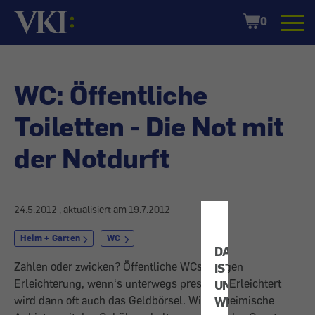
Startseite
Shopping
0
Cart
WC: Öffentliche
Toiletten - Die Not mit
der Notdurft
24.5.2012
, aktualisiert am
19.7.2012
Heim + Garten
WC
DATENSCHUTZ
Zahlen oder zwicken? Öffentliche WCs bringen
IST
Erleichterung, wenn‘s unterwegs pressiert. Erleichtert
UNS
wird dann oft auch das Geldbörsel. Wie es heimische
WICHTIG!