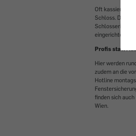
Oft kassieren d
Schloss. Daher 
Schlosserinnung
eingerichtet.
Profis statt A
Hier werden rund
zudem an die von
Hotline montags 
Fenstersicherung
finden sich auch
Wien.