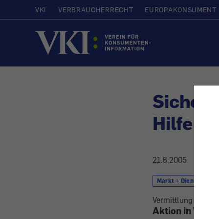
VKI
VERBRAUCHERRECHT
EUROPAKONSUMENT
Startseite
Sicherh
Hilfe f
21.6.2005
Markt + Dienstleistu
Vermittlung versier
Aktion in Wien