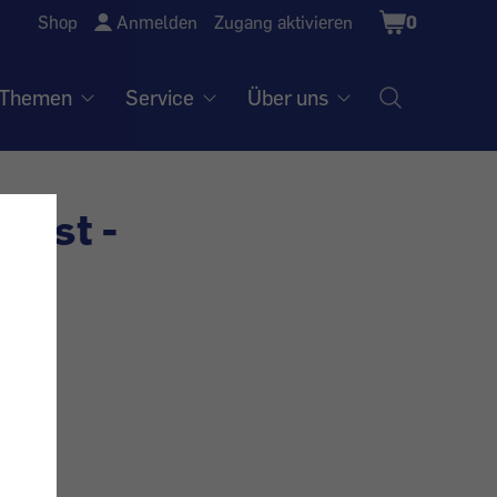
Shopping
Shop
Anmelden
Zugang aktivieren
0
Cart
Themen
Service
Über uns
ienst -