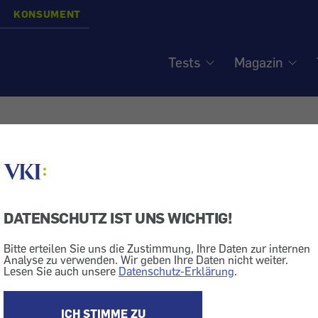
KONSUMENT
Tests
Magazin
eit: Hotline für Aufsperrd
ür Bürger
DATENSCHUTZ IST UNS WICHTIG!
Bitte erteilen Sie uns die Zustimmung, Ihre Daten zur internen
Analyse zu verwenden. Wir geben Ihre Daten nicht weiter.
ng
Dienstleistung
Computer + Telekom
Telefon
Lesen Sie auch unsere
Datenschutz-Erklärung
.
ter Aufsperrdienste.
ICH STIMME ZU