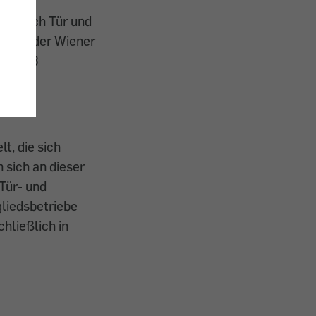
en noch Tür und
erung der Wiener
3 513 8
t, die sich
 sich an dieser
 Tür- und
gliedsbetriebe
chließlich in