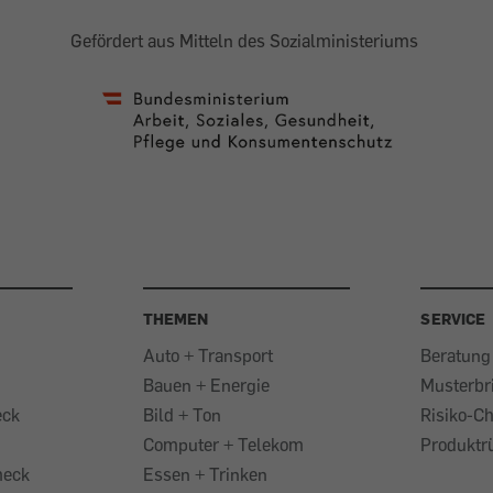
Gefördert aus Mitteln des Sozialministeriums
THEMEN
SERVICE
Auto + Transport
Beratung
Bauen + Energie
Musterbr
eck
Bild + Ton
Risiko-C
Computer + Telekom
Produktr
heck
Essen + Trinken