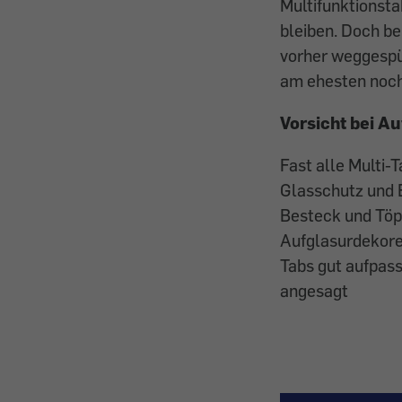
Multifunktionst
bleiben. Doch be
vorher weggespü
am ehesten noch
Vorsicht bei A
Fast alle Multi-
Glasschutz und E
Besteck und Töpf
Aufglasurdekore 
Tabs gut aufpass
angesagt