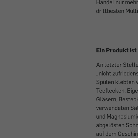
Handel nur mehr
drittbesten Multi
Ein Produkt ist
An letzter Stelle
„nicht zufrieden
Spülen klebten 
Teeflecken, Eige
Gläsern, Besteck
verwendeten Sal
und Magnesiumio
abgelösten Schm
auf dem Geschirr