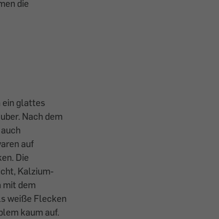
men die
 ein glattes
sauber. Nach dem
 auch
waren auf
en. Die
cht, Kalzium-
m mit dem
ls weiße Flecken
oblem kaum auf.