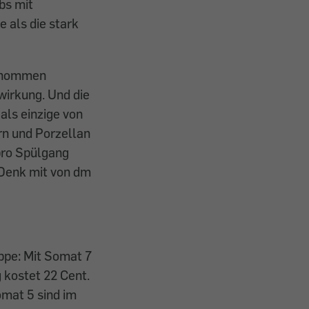
bs mit
 als die stark
genommen
wirkung. Und die
als einzige von
rn und Porzellan
 pro Spülgang
 Denk mit von dm
uppe: Mit Somat 7
 kostet 22 Cent.
omat 5 sind im