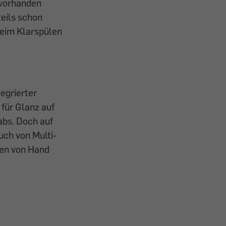
 vorhanden
teils schon
beim Klarspülen
egrierter
für Glanz auf
abs. Doch auf
uch von Multi-
len von Hand