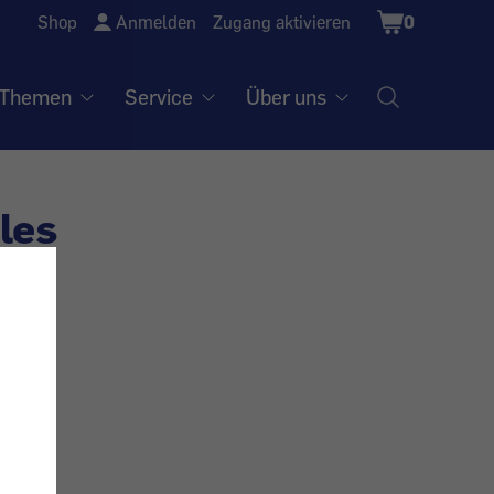
Shopping
Shop
Anmelden
Zugang aktivieren
0
Cart
Themen
Service
Über uns
lles