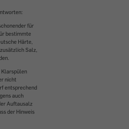
antworten:
schonender für
für bestimmte
utsche Härte,
zusätzlich Salz,
den.
 Klarspülen
r nicht
arf entsprechend
igens auch
der Auftausalz
ss der Hinweis