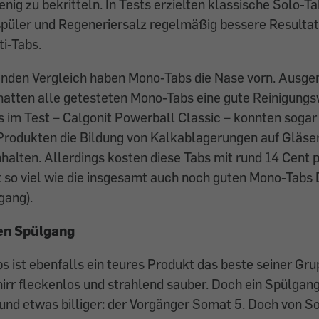
nig zu bekritteln. In Tests erzielten klassische Solo-Ta
püler und Regeneriersalz regelmäßig bessere Resultate
i-Tabs.
enden Vergleich haben Mono-Tabs die Nase vorn. Aus
hatten alle getesteten Mono-Tabs eine gute Reinigungs
 im Test – Calgonit Powerball Classic – konnten sogar 
 Produkten die Bildung von Kalkablagerungen auf Gläse
nhalten. Allerdings kosten diese Tabs mit rund 14 Cent
t so viel wie die insgesamt auch noch guten Mono-Tabs
gang).
nen Spülgang
bs ist ebenfalls ein teures Produkt das beste seiner Gr
rr fleckenlos und strahlend sauber. Doch ein Spülgang
und etwas billiger: der Vorgänger Somat 5. Doch von S