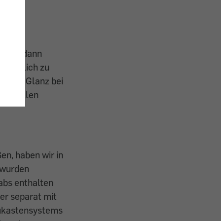
ionen, dann
zusätzlich zu
r mehr Glanz bei
tum sollen
en, haben wir in
 wurden
abs enthalten
er separat mit
Baukastensystems