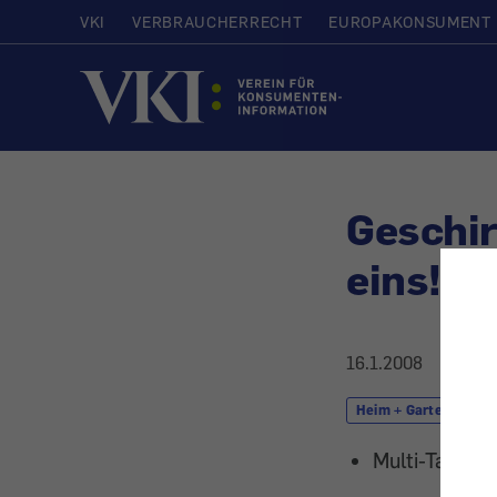
VKI
VERBRAUCHERRECHT
EUROPAKONSUMENT
Startseite
Geschirr
eins!
16.1.2008
Heim + Garten
Multi-Tabs si