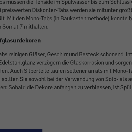
abs müssen die Tenside im Spülwasser bis zum Schluss
i preiswerten Diskonter-Tabs werden sie mitunter groß
lt. Mit den Mono-Tabs (in Baukastenmethode) konnte 
 Somat 7 mithalten.
ufglasurdekoren
Tabs reinigen Gläser, Geschirr und Besteck schonend. Int
delstahlglanz verzögern die Glaskorrosion und sorgen 
en. Auch Silberteile laufen seltener an als mit Mono-T
sollten Sie sowohl bei der Verwendung von Solo- als a
en: Sobald die Dekore anfangen zu verblassen, ist Spü