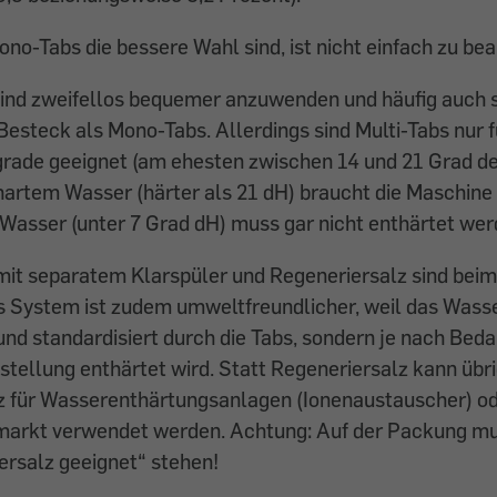
ono-Tabs die bessere Wahl sind, ist nicht einfach zu be
ind zweifellos bequemer anzuwenden und häufig auch 
Besteck als Mono-Tabs. Allerdings sind Multi-Tabs nur 
rade geeignet (am ehesten zwischen 14 und 21 Grad de
 hartem Wasser (härter als 21 dH) braucht die Maschine 
Wasser (unter 7 Grad dH) muss gar nicht enthärtet wer
mit separatem Klarspüler und Regeneriersalz sind beim
s System ist zudem umweltfreundlicher, weil das Wasse
nd standardisiert durch die Tabs, sondern je nach Bed
stellung enthärtet wird. Statt Regeneriersalz kann übr
lz für Wasserenthärtungsanlagen (Ionenaustauscher) o
arkt verwendet werden. Achtung: Auf der Packung mu
ersalz geeignet“ stehen!