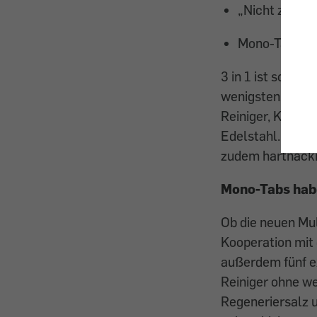
„Nicht zufried
Mono-Tabs hab
3 in 1 ist schon
wenigstens fünf.
Reiniger, Klarsp
Edelstahl. Produ
zudem hartnäcki
Mono-Tabs hab
Ob die neuen Mul
Kooperation mit
außerdem fünf e
Reiniger ohne we
Regeneriersalz u