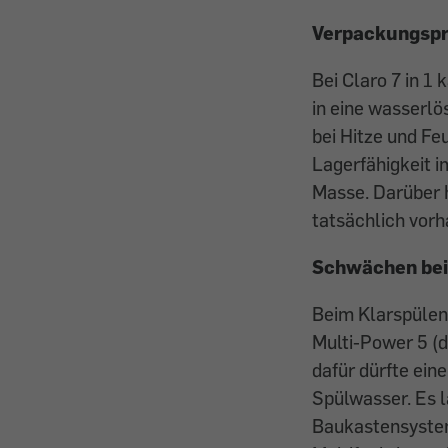
Verpackungsp
Bei Claro 7 in 1
in eine wasserlö
bei Hitze und Fe
Lagerfähigkeit i
Masse. Darüber h
tatsächlich vorh
Schwächen bei
Beim Klarspülen
Multi-Power 5 (d
dafür dürfte ein
Spülwasser. Es l
Baukastensystem