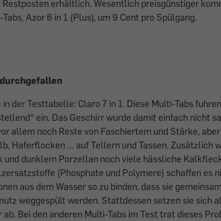
 Restposten erhältlich. Wesentlich preisgünstiger kom
-Tabs, Azor 6 in 1 (Plus), um 9 Cent pro Spülgang.
 durchgefallen
 in der Testtabelle: Claro 7 in 1. Diese Multi-Tabs fuhren
stellend“ ein. Das Geschirr wurde damit einfach nicht 
vor allem noch Reste von Faschiertem und Stärke, aber
lb, Haferflocken … auf Tellern und Tassen. Zusätzlich 
 und dunklem Porzellan noch viele hässliche Kalkfleck
zersatzstoffe (Phosphate und Polymere) schaffen es ni
nen aus dem Wasser so zu binden, dass sie gemeinsa
utz weggespült werden. Stattdessen setzen sie sich a
 ab. Bei den anderen Multi-Tabs im Test trat dieses Pr