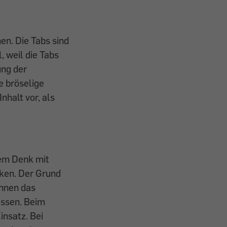
en. Die Tabs sind
, weil die Tabs
ung der
e bröselige
halt vor, als
lem Denk mit
cken. Der Grund
annen das
assen. Beim
nsatz. Bei