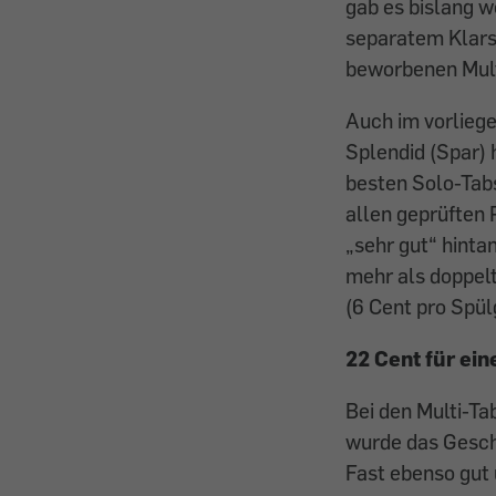
gab es bislang we
separatem Klars
beworbenen Mult
Auch im vorlieg
Splendid (Spar) 
besten Solo-Tabs
allen geprüften
„sehr gut“ hinta
mehr als doppel
(6 Cent pro Spül
22 Cent für ei
Bei den Multi-Ta
wurde das Geschi
Fast ebenso gut 