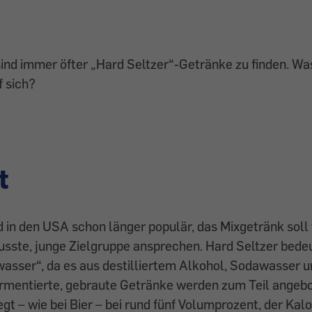
nd immer öfter „Hard Seltzer“-Getränke zu finden. Was
 sich?
t
d in den USA schon länger populär, das Mixgetränk soll 
sste, junge Zielgruppe ansprechen. Hard Seltzer bede
wasser“, da es aus destilliertem Alkohol, Sodawasser
ermentierte, gebraute Getränke werden zum Teil angebo
egt – wie bei Bier – bei rund fünf Volumprozent, der Kal