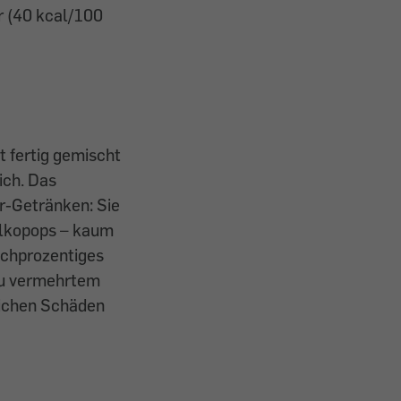
r (40 kcal/100
t fertig gemischt
ich. Das
r-Getränken: Sie
lkopops – kaum
ochprozentiges
 zu vermehrtem
ichen Schäden